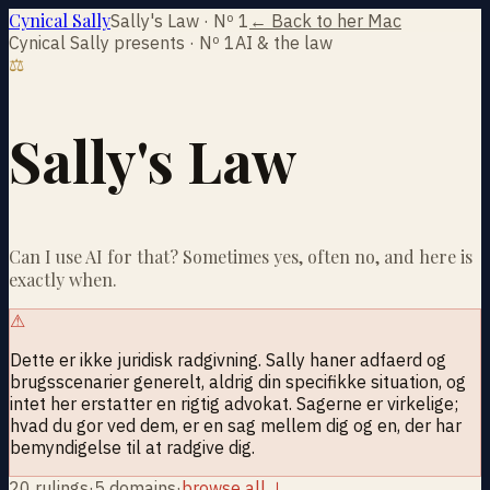
Cynical Sally
Sally's Law · Nº 1
← Back to her Mac
Cynical Sally presents · Nº 1
AI & the law
⚖
Sally's Law
Can I use AI for that? Sometimes yes, often no, and here is
exactly when.
⚠
Dette er ikke juridisk radgivning. Sally haner adfaerd og
brugsscenarier generelt, aldrig din specifikke situation, og
intet her erstatter en rigtig advokat. Sagerne er virkelige;
hvad du gor ved dem, er en sag mellem dig og en, der har
bemyndigelse til at radgive dig.
20
rulings
·
5 domains
·
browse all ↓