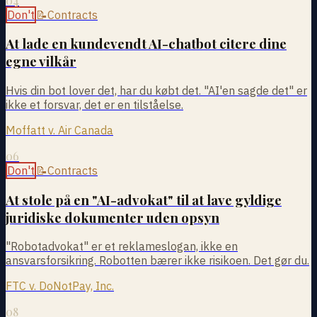
04
Don't
📝
Contracts
At lade en kundevendt AI-chatbot citere dine
egne vilkår
Hvis din bot lover det, har du købt det. "AI'en sagde det" er
ikke et forsvar, det er en tilståelse.
Moffatt v. Air Canada
06
Don't
📝
Contracts
At stole på en "AI-advokat" til at lave gyldige
juridiske dokumenter uden opsyn
"Robotadvokat" er et reklameslogan, ikke en
ansvarsforsikring. Robotten bærer ikke risikoen. Det gør du.
FTC v. DoNotPay, Inc.
08