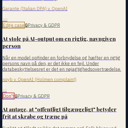
Garante (Italian DPA) v. OpenAI
20
Edge case
🔒
Privacy & GDPR
At stole på AI-output om en rigtig, navngiven
person
Når en model opfinder en forbrydelse og hæfter en rigtig
persons navn på den, er det ikke en fejl. Under
databeskyttelsesret er det en nøjagtighedsovertrædelse.
noyb v. OpenAI (Holmen complaint)
22
Don't
🔒
Privacy & GDPR
At antage, at "offentligt tilgængeligt" betyder
frit at skrabe og træne på