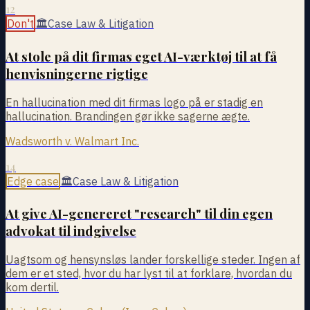
12
Don't
🏛
Case Law & Litigation
At stole på dit firmas eget AI-værktøj til at få
henvisningerne rigtige
En hallucination med dit firmas logo på er stadig en
hallucination. Brandingen gør ikke sagerne ægte.
Wadsworth v. Walmart Inc.
14
Edge case
🏛
Case Law & Litigation
At give AI-genereret "research" til din egen
advokat til indgivelse
Uagtsom og hensynsløs lander forskellige steder. Ingen af
dem er et sted, hvor du har lyst til at forklare, hvordan du
kom dertil.