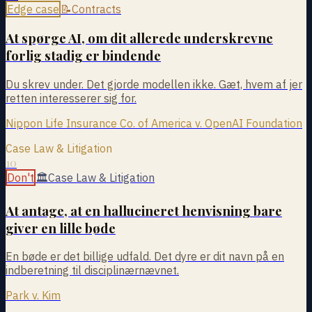
Edge case
📝
Contracts
At spørge AI, om dit allerede underskrevne
forlig stadig er bindende
Du skrev under. Det gjorde modellen ikke. Gæt, hvem af jer
retten interesserer sig for.
Nippon Life Insurance Co. of America v. OpenAI Foundation
Case Law & Litigation
10
Don't
🏛
Case Law & Litigation
At antage, at en hallucineret henvisning bare
giver en lille bøde
En bøde er det billige udfald. Det dyre er dit navn på en
indberetning til disciplinærnævnet.
Park v. Kim