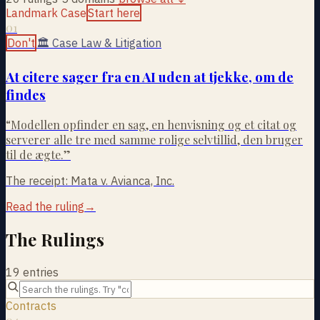
Landmark Case
Start here
01
Don't
🏛
Case Law & Litigation
At citere sager fra en AI uden at tjekke, om de
findes
“
Modellen opfinder en sag, en henvisning og et citat og
serverer alle tre med samme rolige selvtillid, den bruger
til de ægte.
”
The receipt:
Mata v. Avianca, Inc.
Read the ruling
→
The Rulings
19
entries
Contracts