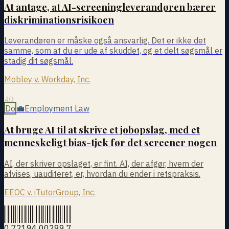
At antage, at AI-screeningleverandøren bærer
diskriminationsrisikoen
Leverandøren er måske også ansvarlig. Det er ikke det
samme, som at du er ude af skuddet, og et delt søgsmål er
stadig dit søgsmål.
Mobley v. Workday, Inc.
40
Do
💼
Employment Law
At bruge AI til at skrive et jobopslag, med et
menneskeligt bias-tjek før det screener nogen
AI, der skriver opslaget, er fint. AI, der afgør, hvem der
afvises, uauditeret, er, hvordan du ender i retspraksis.
EEOC v. iTutorGroup, Inc.
0 72194 00299 7