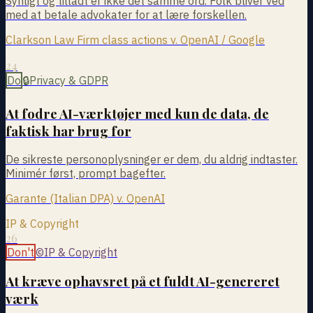
Synligt og tilladt er ikke det samme ord. Folk bliver ved
med at betale advokater for at lære forskellen.
Clarkson Law Firm class actions v. OpenAI / Google
24
Do
🔒
Privacy & GDPR
At fodre AI-værktøjer med kun de data, de
faktisk har brug for
De sikreste personoplysninger er dem, du aldrig indtaster.
Minimér først, prompt bagefter.
Garante (Italian DPA) v. OpenAI
IP & Copyright
26
Don't
©
IP & Copyright
At kræve ophavsret på et fuldt AI-genereret
værk