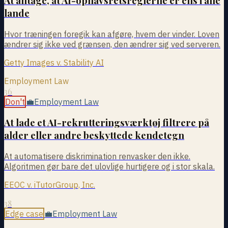
At antage, at AI-ophavsretsreglerne er ens i alle
lande
Hvor træningen foregik kan afgøre, hvem der vinder. Loven
ændrer sig ikke ved grænsen, den ændrer sig ved serveren.
Getty Images v. Stability AI
Employment Law
36
Don't
💼
Employment Law
At lade et AI-rekrutteringsværktøj filtrere på
alder eller andre beskyttede kendetegn
At automatisere diskrimination renvasker den ikke.
Algoritmen gør bare det ulovlige hurtigere og i stor skala.
EEOC v. iTutorGroup, Inc.
38
Edge case
💼
Employment Law