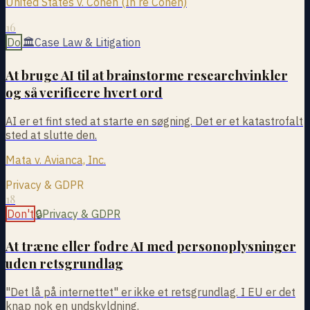
United States v. Cohen (In re Cohen)
16
Do
🏛
Case Law & Litigation
At bruge AI til at brainstorme researchvinkler
og så verificere hvert ord
AI er et fint sted at starte en søgning. Det er et katastrofalt
sted at slutte den.
Mata v. Avianca, Inc.
Privacy & GDPR
18
Don't
🔒
Privacy & GDPR
At træne eller fodre AI med personoplysninger
uden retsgrundlag
"Det lå på internettet" er ikke et retsgrundlag. I EU er det
knap nok en undskyldning.