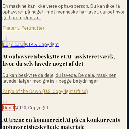
En maskine kan ikke være ophavsperson. Du kan ikke få
ophavsret på noget, intet menneske har lavet, uanset hvor
god prompten var.
Thaler v. Perlmutter
28
Edge case
©
IP & Copyright
At ophavsretsbeskytte et AI-assisteret værk,
hvor du selv lavede noget af det
Du kan beskytte de dele, du lavede. De dele, maskinen
lavede, følger med gratis, i begge betydninger.
Zarya of the Dawn (U.S. Copyright Office)
30
Don't
©
IP & Copyright
At træne en kommerciel AI på en konkurrents
ophavsretsbeskyttede materiale