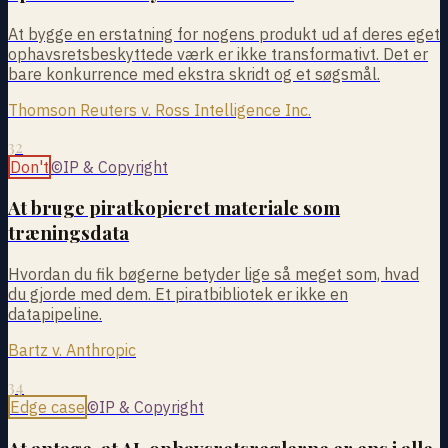
At bygge en erstatning for nogens produkt ud af deres eget
ophavsretsbeskyttede værk er ikke transformativt. Det er
bare konkurrence med ekstra skridt og et søgsmål.
Thomson Reuters v. Ross Intelligence Inc.
32
Don't
©
IP & Copyright
At bruge piratkopieret materiale som
træningsdata
Hvordan du fik bøgerne betyder lige så meget som, hvad
du gjorde med dem. Et piratbibliotek er ikke en
datapipeline.
Bartz v. Anthropic
34
Edge case
©
IP & Copyright