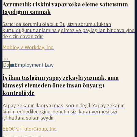
Ayrımcılık riskini yapay zeka eleme satıcısının
taşıdığını sanmak
Satıcı da sorumlu olabilir. Bu, sizin sorumluluktan
kurtulduğunuz anlamına gelmez ve paylaşılan bir dava yine
de sizin davanızdır.
Mobley v. Workday, Inc.
40
Do
💼
Employment Law
İş ilanı taslağını yapay zekayla yazmak, ama
kimseyi elemeden önce insan önyargı
kontrolüyle
Yapay zekanın ilanı yazması sorun değil. Yapay zekanın
kimin reddedileceğine, denetimsiz, karar vermesi sizi
içtihatlara sokan şeydir.
EEOC v. iTutorGroup, Inc.