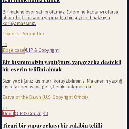
Bir makine eser sahibi olamaz. İstem ne kadar iyi olursa
olsun, hiçbir insanın yapmadığı bir şeyi telif hakkıyla
koruyamazsınız.
Thaler v. Perlmutter
28
Edge case
©
IP & Copyright
Bir kısmını sizin yaptığınız, yapay zeka destekli
bir eserin telifini almak
Sizin yaptığınız kısımları koruyabilirsiniz. Makinenin yaptığı
kısımlar bedavaya gelir, her iki anlamda da.
Zarya of the Dawn (U.S. Copyright Office)
30
Don't
©
IP & Copyright
Ticari bir yapay zekayı bir rakibin telifli