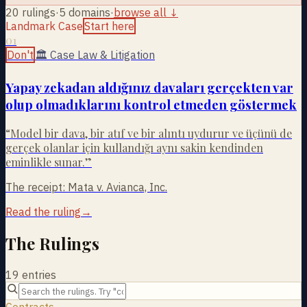
20
rulings
·
5 domains
·
browse all ↓
Landmark Case
Start here
01
Don't
🏛
Case Law & Litigation
Yapay zekadan aldığınız davaları gerçekten var
olup olmadıklarını kontrol etmeden göstermek
“
Model bir dava, bir atıf ve bir alıntı uydurur ve üçünü de
gerçek olanlar için kullandığı aynı sakin kendinden
eminlikle sunar.
”
The receipt:
Mata v. Avianca, Inc.
Read the ruling
→
The Rulings
19
entries
Contracts