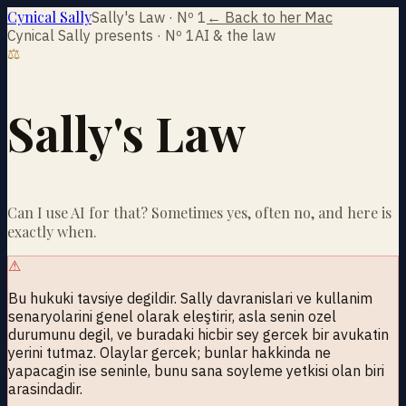
Cynical Sally
Sally's Law · Nº 1
← Back to her Mac
Cynical Sally presents · Nº 1
AI & the law
⚖
Sally's Law
Can I use AI for that? Sometimes yes, often no, and here is
exactly when.
⚠
Bu hukuki tavsiye degildir. Sally davranislari ve kullanim
senaryolarini genel olarak eleştirir, asla senin ozel
durumunu degil, ve buradaki hicbir sey gercek bir avukatin
yerini tutmaz. Olaylar gercek; bunlar hakkinda ne
yapacagin ise seninle, bunu sana soyleme yetkisi olan biri
arasindadir.