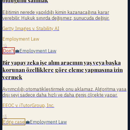
olduğunu sanmak
Eğitimin nerede yapıldığı kimin kazanacağına karar
verebilir. Hukuk sınırda değişmez, sunucuda değişir.
Getty Images v. Stability AI
Employment Law
36
Don't
💼
Employment Law
Bir yapay zeka işe alım aracının yaş veya başka
korunan özelliklere göre eleme yapmasına izin
vermek
Ayrımcılığı otomatikleştirmek onu aklamaz. Algoritma yasa
dışı şeyi sadece daha hızlı ve daha geniş ölçekte yapar.
EEOC v. iTutorGroup, Inc.
38
Edge case
💼
Employment Law