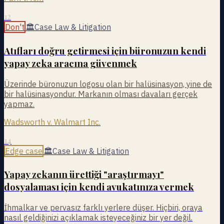
12
Don't
🏛
Case Law & Litigation
Atıfları doğru getirmesi için büronuzun kendi
yapay zeka aracına güvenmek
Üzerinde büronuzun logosu olan bir halüsinasyon, yine de
bir halüsinasyondur. Markanın olması davaları gerçek
yapmaz.
Wadsworth v. Walmart Inc.
14
Edge case
🏛
Case Law & Litigation
Yapay zekanın ürettiği "araştırmayı"
dosyalaması için kendi avukatınıza vermek
İhmalkar ve pervasız farklı yerlere düşer. Hiçbiri, oraya
nasıl geldiğinizi açıklamak isteyeceğiniz bir yer değil.