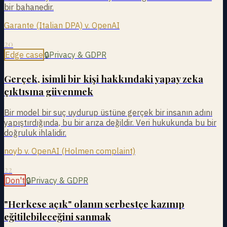
bir bahanedir.
Garante (Italian DPA) v. OpenAI
20
Edge case
🔒
Privacy & GDPR
Gerçek, isimli bir kişi hakkındaki yapay zeka
çıktısına güvenmek
Bir model bir suç uydurup üstüne gerçek bir insanın adını
yapıştırdığında, bu bir arıza değildir. Veri hukukunda bu bir
doğruluk ihlalidir.
noyb v. OpenAI (Holmen complaint)
22
Don't
🔒
Privacy & GDPR
"Herkese açık" olanın serbestçe kazınıp
eğitilebileceğini sanmak