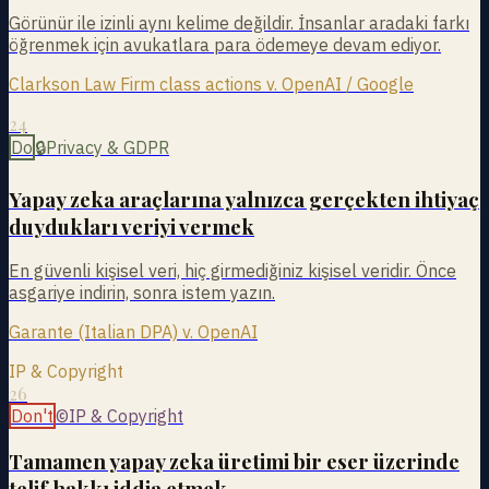
Görünür ile izinli aynı kelime değildir. İnsanlar aradaki farkı
öğrenmek için avukatlara para ödemeye devam ediyor.
Clarkson Law Firm class actions v. OpenAI / Google
24
Do
🔒
Privacy & GDPR
Yapay zeka araçlarına yalnızca gerçekten ihtiyaç
duydukları veriyi vermek
En güvenli kişisel veri, hiç girmediğiniz kişisel veridir. Önce
asgariye indirin, sonra istem yazın.
Garante (Italian DPA) v. OpenAI
IP & Copyright
26
Don't
©
IP & Copyright
Tamamen yapay zeka üretimi bir eser üzerinde
telif hakkı iddia etmek