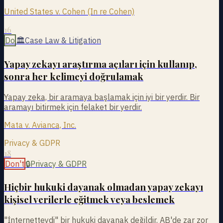
United States v. Cohen (In re Cohen)
16
Do
🏛
Case Law & Litigation
Yapay zekayı araştırma açıları için kullanıp,
sonra her kelimeyi doğrulamak
Yapay zeka, bir aramaya başlamak için iyi bir yerdir. Bir
aramayı bitirmek için felaket bir yerdir.
Mata v. Avianca, Inc.
Privacy & GDPR
18
Don't
🔒
Privacy & GDPR
Hiçbir hukuki dayanak olmadan yapay zekayı
kişisel verilerle eğitmek veya beslemek
"İnternetteydi" bir hukuki dayanak değildir. AB'de zar zor