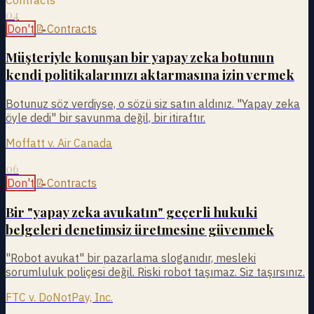
04
Don't
📝
Contracts
Müşteriyle konuşan bir yapay zeka botunun
kendi politikalarınızı aktarmasına izin vermek
Botunuz söz verdiyse, o sözü siz satın aldınız. "Yapay zeka
öyle dedi" bir savunma değil, bir itiraftır.
Moffatt v. Air Canada
06
Don't
📝
Contracts
Bir "yapay zeka avukatın" geçerli hukuki
belgeleri denetimsiz üretmesine güvenmek
"Robot avukat" bir pazarlama sloganıdır, mesleki
sorumluluk poliçesi değil. Riski robot taşımaz. Siz taşırsınız.
FTC v. DoNotPay, Inc.