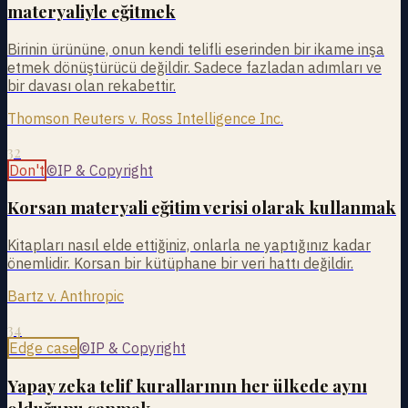
materyaliyle eğitmek
Birinin ürününe, onun kendi telifli eserinden bir ikame inşa
etmek dönüştürücü değildir. Sadece fazladan adımları ve
bir davası olan rekabettir.
Thomson Reuters v. Ross Intelligence Inc.
32
Don't
©
IP & Copyright
Korsan materyali eğitim verisi olarak kullanmak
Kitapları nasıl elde ettiğiniz, onlarla ne yaptığınız kadar
önemlidir. Korsan bir kütüphane bir veri hattı değildir.
Bartz v. Anthropic
34
Edge case
©
IP & Copyright
Yapay zeka telif kurallarının her ülkede aynı