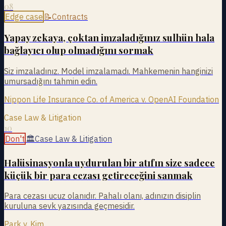
08
Edge case
📝
Contracts
Yapay zekaya, çoktan imzaladığınız sulhün hala
bağlayıcı olup olmadığını sormak
Siz imzaladınız. Model imzalamadı. Mahkemenin hanginizi
umursadığını tahmin edin.
Nippon Life Insurance Co. of America v. OpenAI Foundation
Case Law & Litigation
10
Don't
🏛
Case Law & Litigation
Halüsinasyonla uydurulan bir atıfın size sadece
küçük bir para cezası getireceğini sanmak
Para cezası ucuz olanıdır. Pahalı olanı, adınızın disiplin
kuruluna sevk yazısında geçmesidir.
Park v. Kim