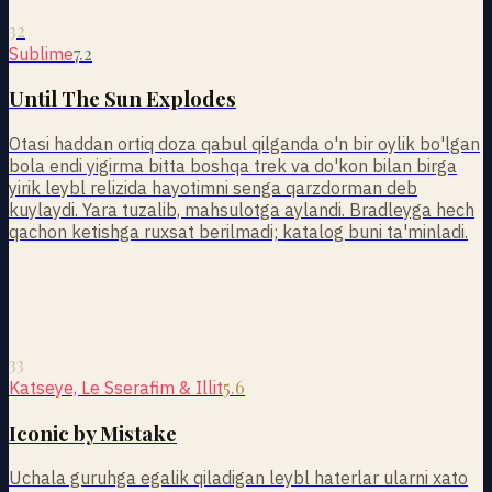
32
7.2
Sublime
Until The Sun Explodes
Otasi haddan ortiq doza qabul qilganda o'n bir oylik bo'lgan
bola endi yigirma bitta boshqa trek va do'kon bilan birga
yirik leybl relizida hayotimni senga qarzdorman deb
kuylaydi. Yara tuzalib, mahsulotga aylandi. Bradleyga hech
qachon ketishga ruxsat berilmadi; katalog buni ta'minladi.
33
5.6
Katseye, Le Sserafim & Illit
Iconic by Mistake
Uchala guruhga egalik qiladigan leybl haterlar ularni xato