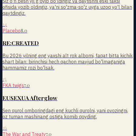
Siz o'n besh yil g'oyib bo'ldingiz va qaytishni eski taksi
ofisida yozib oldingiz, ya'ni so'zma-so'z uyga uzoq yo'l bilan
qaytdingiz.
14
8.0
Placebo
RE:CREATED
Bu 2026 yilning eng yaxshi alt rok albomi, faqat bitta kichik
shart bilan: birinchisi hech qachon mavjud bo'lmaganiga
hammamiz rozi bo'lsak.
15
7.0
FKA twigs
EUSEXUA Afterglow
Sen qurol omboringdagi eng kuchli qurolni, yani ovozingni,
oz tuman mashinang ostiga komib qoyding.
16
7.0
The War and Treaty