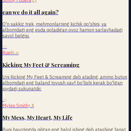
can we do it all again?
O'n sakkiz trek, mehmonlarning kichik qo'shini, va
albomdagi eng esda qoladigan ovoz hamon sarlavhadagi
savol belgisi.
22
6.0
Ruel
Kicking My Feet & Screaming
Uni Kicking My Feet & Screaming deb atading, ammo butun
albomdagi eng baland tovush xavf bo'lishi kerak bo'lgan
joydagi sukunatdir.
23
5.8
Myles Smith
My Mess, My Heart, My Life
Buni hayotingda qilgan eng halol ishing deb atashing faqat