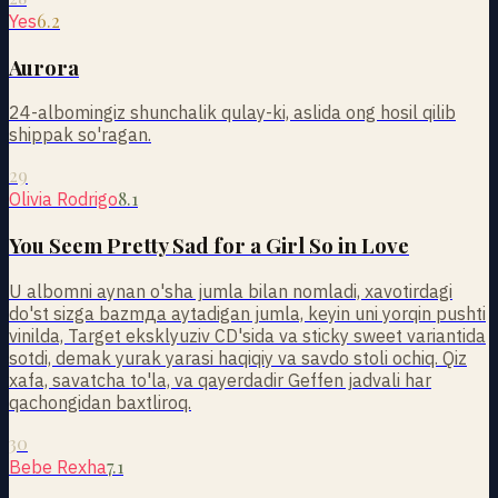
6.2
Yes
Aurora
24-albomingiz shunchalik qulay-ki, aslida ong hosil qilib
shippak so'ragan.
29
8.1
Olivia Rodrigo
You Seem Pretty Sad for a Girl So in Love
U albomni aynan o'sha jumla bilan nomladi, xavotirdagi
do'st sizga bazmда aytadigan jumla, keyin uni yorqin pushti
vinilda, Target eksklyuziv CD'sida va sticky sweet variantida
sotdi, demak yurak yarasi haqiqiy va savdo stoli ochiq. Qiz
xafa, savatcha to'la, va qayerdadir Geffen jadvali har
qachongidan baxtliroq.
30
7.1
Bebe Rexha