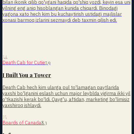
bilan ikonik qilib qo'ygani haqida qo'shiq yozdi, keyin esa uni
yilning eng aniq hisoblangan kunida chiqardi. Binodagi
yagona xato hech kim bu kuchaytirish ustidagi majlislar
xonasi barmoq izlarini sezmaydi deb taxmin qilish edi.
34
7.9
Death Cab for Cutie
I Built You a Tower
Death Cab hech kim ularga pul to'lamagan paytlarida
yaxshi bo'lganini eslash uchun major leyblda yigirma ikki yil
o'tkazishi kerak bo'ldi. Qayg'u, aftidan, marketing bo'limisiz
yaxshiroq ishlaydi.
35
8.3
Boards of Canada