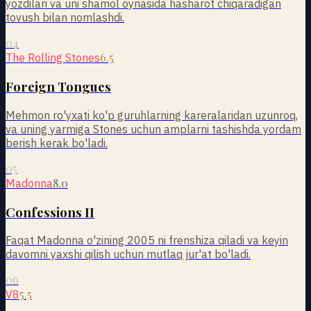
yozdilari va uni shamol oynasida hasharot chiqaradigan
tovush bilan nomlashdi.
04
6.5
The Rolling Stones
Foreign Tongues
Mehmon ro'yxati ko'p guruhlarning kareralaridan uzunroq,
va uning yarmiga Stones uchun amplarni tashishda yordam
berish kerak bo'ladi.
05
8.0
Madonna
Confessions II
Faqat Madonna o'zining 2005 ni frenshiza qiladi va keyin
davomni yaxshi qilish uchun mutlaq jur'at bo'ladi.
06
5.5
V8