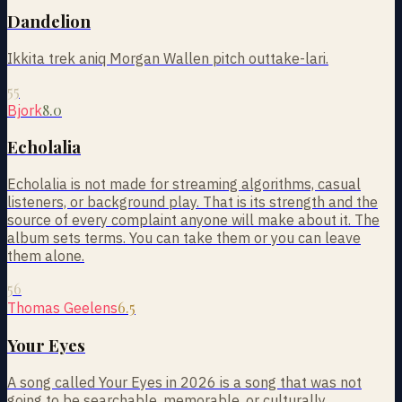
Dandelion
Ikkita trek aniq Morgan Wallen pitch outtake-lari.
55
8.0
Bjork
Echolalia
Echolalia is not made for streaming algorithms, casual
listeners, or background play. That is its strength and the
source of every complaint anyone will make about it. The
album sets terms. You can take them or you can leave
them alone.
56
6.5
Thomas Geelens
Your Eyes
A song called Your Eyes in 2026 is a song that was not
going to be searchable, memorable, or culturally