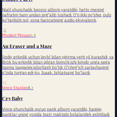
Niall shunchalik beozor albom yaratdiki, hatto mening
nafratim ham undan sirg'alib tushadi. O'n ikki qo'shiq, puls
ko'tarilishi nol, xona haroratining audio ekvivalenti.
38
6.8
Modest Mouse
An Eraser and a Maze
Ijodiy erkinlik uchun leybl bilan yigirma yetti yil kurashdi, va
Brok bu erkinlik bilan qilgan birinchi ishi kimdir unga nega
tasma taqqanini isbotlash bo'ldi. O'chirg'ich sarlavhaning
o'zida turgan edi-ku, Isaak. Ishlatsang bo'lardi.
39
8.2
Vince Staples
Cry Baby
Vince shunchalik quruq pank albom yaratdiki, haqiqiy
panklar uning yonida teatr maktabi bolalaridek eshitiladi.