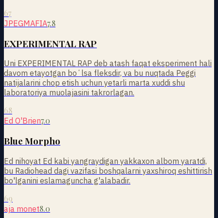
67
7.8
JPEGMAFIA
EXPERIMENTAL RAP
Uni EXPERIMENTAL RAP deb atash faqat eksperiment hali
davom etayotgan boʻlsa fleksdir, va bu nuqtada Peggi
natijalarini chop etish uchun yetarli marta xuddi shu
laboratoriya muolajasini takrorlagan.
68
7.0
Ed O'Brien
Blue Morpho
Ed nihoyat Ed kabi yangraydigan yakkaxon albom yaratdi,
bu Radiohead dagi vazifasi boshqalarni yaxshiroq eshittirish
bo'lganini eslamaguncha g'alabadir.
69
8.0
aja monet