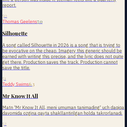
report.
50
7.0
Thomas Geelens
Silhouette
A song called Silhouette in 2026 is a song that is trying to
be evocative on the cheap. Imagery this generic should be
earned with writing this precise, and the lyric does not quite
get there. Production saves the track. Production cannot
save the title.
51
6.3
Teddy Swims
Mr Know It All
Matn 'Mr Know It All, meni umuman tanimading' uch daqiqa
davomida ozgina qayta shakllantirilgan holda takrorlanadi.
52