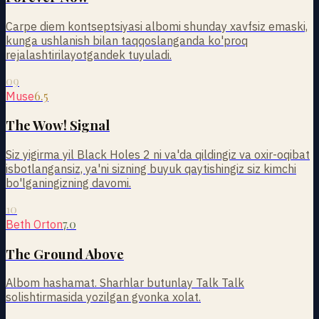
Carpe diem kontseptsiyasi albomi shunday xavfsiz emaski,
kunga ushlanish bilan taqqoslanganda ko'proq
rejalashtirilayotgandek tuyuladi.
09
6.5
Muse
The Wow! Signal
Siz yigirma yil Black Holes 2 ni va'da qildingiz va oxir-oqibat
isbotlangansiz, ya'ni sizning buyuk qaytishingiz siz kimchi
bo'lganingizning davomi.
10
7.0
Beth Orton
The Ground Above
Albom hashamat. Sharhlar butunlay Talk Talk
solishtirmasida yozilgan gvonka xolat.