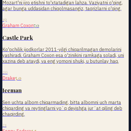
Mozart'ni ijro etishni to'xtatadigan lahza. Vaziyatni o'qing,
agar bunga uddasidan chiqolmasangiz, taqrizlarni o'qing.
19
7.0
Graham Coxon
Castle Park
Ko'pchilik ijodkorlar 2011-yilgi chiqarilmagan demolarini
yashiradi. Graham Coxon esa o'zinikini ramkaga soladi, uni
xazina deb ataydi, va eng yomoni shuki, u butunlay haq.
20
5.0
Drake
Iceman
Sen uchta albom chiqarmading, bitta albomni uch marta
chiqarding va reytinglarni yoʻq deyishga jurʼat qiling deb
chaqirding.
21
5.5
Sonny Fodera