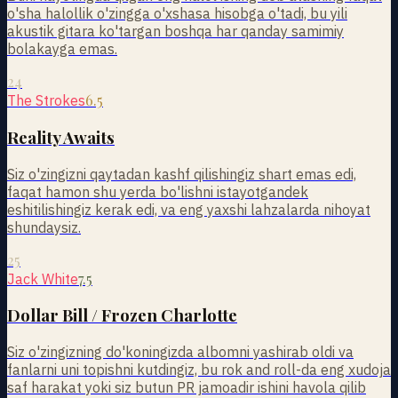
o'sha halollik o'zingga o'xshasa hisobga o'tadi, bu yili
akustik gitara ko'targan boshqa har qanday samimiy
bolakayga emas.
24
6.5
The Strokes
Reality Awaits
Siz o'zingizni qaytadan kashf qilishingiz shart emas edi,
faqat hamon shu yerda bo'lishni istayotgandek
eshitilishingiz kerak edi, va eng yaxshi lahzalarda nihoyat
shundaysiz.
25
7.5
Jack White
Dollar Bill / Frozen Charlotte
Siz o'zingizning do'koningizda albomni yashirab oldi va
fanlarni uni topishni kutdingiz, bu rok and roll-da eng xudoja
saf harakat yoki siz butun PR jamoadir ishini havola qilib