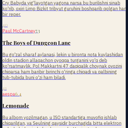
Cry Babyda yig'layotgan yagona narsa bu burilishni sinab
ko'rib, oxiri Limp Bizkit tribyut guruhini boshqarib qolgan har
bir reper.
40
7.3
Paul McCartney
The Boys of Dungeon Lane
Bu go'zal sharaf aylanasi, lekin u bironta nota kuylashidan
oldin stadion allaqachon oyoqqa turganini yo'q deb
ko'rsatmaylik. Pol Makkartni 47 daqiqalik choynak ovozini
chiqarsa ham baribir birinchi o'ringa chiqadi va qalbining
tub-tubida buni o'zi ham biladi.
41
6.4
aespa
Lemonade
Bu albom yozilmagan, u ISO standartiga muvofiq ishlab
chiqarilgan, va Seulning qaysidir burchagida bitta elektron