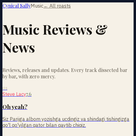
Cynical Sally
Music
← All roasts
Music Reviews &
News
Reviews, releases and updates. Every track dissected bar
by bar, with zero mercy.
01
7.6
Steve Lacy
Oh yeah?
Siz Parijga albom yozishga ucdingiz va shindagi tishingizga
qo'l qo'yilgan qator bilan qaytib chiqiz.