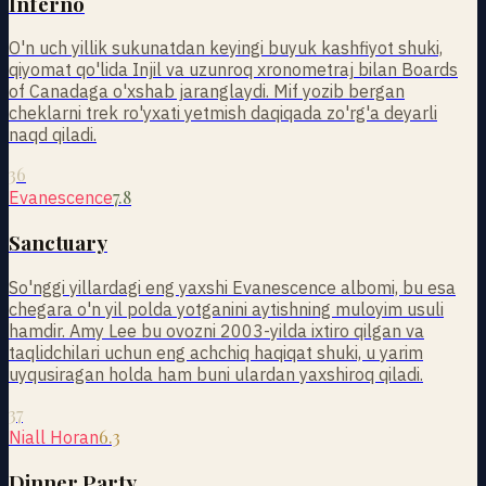
Inferno
O'n uch yillik sukunatdan keyingi buyuk kashfiyot shuki,
qiyomat qo'lida Injil va uzunroq xronometraj bilan Boards
of Canadaga o'xshab jaranglaydi. Mif yozib bergan
cheklarni trek ro'yxati yetmish daqiqada zo'rg'a deyarli
naqd qiladi.
36
7.8
Evanescence
Sanctuary
So'nggi yillardagi eng yaxshi Evanescence albomi, bu esa
chegara o'n yil polda yotganini aytishning muloyim usuli
hamdir. Amy Lee bu ovozni 2003-yilda ixtiro qilgan va
taqlidchilari uchun eng achchiq haqiqat shuki, u yarim
uyqusiragan holda ham buni ulardan yaxshiroq qiladi.
37
6.3
Niall Horan
Dinner Party