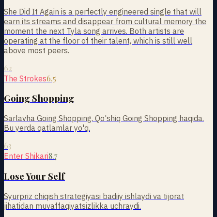
She Did It Again is a perfectly engineered single that will
earn its streams and disappear from cultural memory the
moment the next Tyla song arrives. Both artists are
operating at the floor of their talent, which is still well
above most peers.
62
6.5
The Strokes
Going Shopping
Sarlavha Going Shopping. Qo'shiq Going Shopping haqida.
Bu yerda qatlamlar yo'q.
63
8.7
Enter Shikari
Lose Your Self
Syurpriz chiqish strategiyasi badiiy ishlaydi va tijorat
jihatidan muvaffaqiyatsizlikka uchraydi.