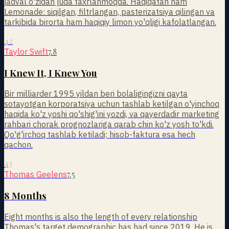
jadval o'zidan juda faxrlanmoqda. Haqiqatan ham
Lemonade: siqilgan, filtrlangan, pasterizatsiya qilingan va
tarkibida birorta ham haqiqiy limon yo'qligi kafolatlangan.
42
7.8
Taylor Swift
I Knew It, I Knew You
Bir milliarder 1995 yildan beri bolaligingizni qayta
sotayotgan korporatsiya uchun tashlab ketilgan o'yinchoq
haqida ko'z yoshi qo'shig'ini yozdi, va qayerdadir marketing
rahbari chorak prognozlariga qarab chin ko'z yosh to'kdi.
Qo'g'irchoq tashlab ketiladi; hisob-faktura esa hech
qachon.
43
7.5
Thomas Geelens
8 Months
Eight months is also the length of every relationship
Thomas's target demographic has had since 2019. He is