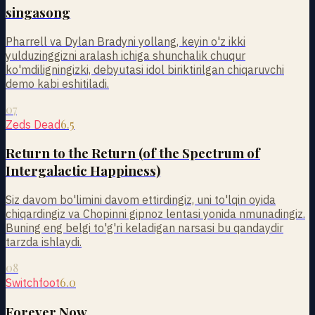
singasong
Pharrell va Dylan Bradyni yollang, keyin o'z ikki
yulduzinggizni aralash ichiga shunchalik chuqur
ko'mdiligningizki, debyutasi idol biriktirilgan chiqaruvchi
demo kabi eshitiladi.
07
6.5
Zeds Dead
Return to the Return (of the Spectrum of
Intergalactic Happiness)
Siz davom bo'limini davom ettirdingiz, uni to'lqin oyida
chiqardingiz va Chopinni gipnoz lentasi yonida nmunadingiz.
Buning eng belgi to'g'ri keladigan narsasi bu qandaydir
tarzda ishlaydi.
08
6.0
Switchfoot
Forever Now