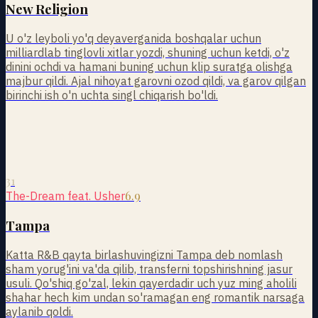
New Religion
U o'z leyboli yo'q deyаverganida boshqalar uchun
milliardlab tinglovli xitlar yozdi, shuning uchun ketdi, o'z
dinini ochdi va hamani buning uchun klip suratga olishga
majbur qildi. Ajal nihoyat garovni ozod qildi, va garov qilgan
birinchi ish o'n uchta singl chiqarish bo'ldi.
31
6.9
The-Dream feat. Usher
Tampa
Katta R&B qayta birlashuvingizni Tampa deb nomlash
sham yorug'ini va'da qilib, transferni topshirishning jasur
usuli. Qo'shiq go'zal, lekin qayerdadir uch yuz ming aholili
shahar hech kim undan so'ramagan eng romantik narsaga
aylanib qoldi.