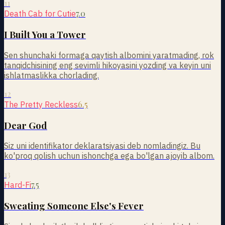
11
7.0
Death Cab for Cutie
I Built You a Tower
Sen shunchaki formaga qaytish albomini yaratmading, rok
tanqidchisining eng sevimli hikoyasini yozding va keyin uni
ishlatmaslikka chorlading.
12
6.5
The Pretty Reckless
Dear God
Siz uni identifikator deklaratsiyasi deb nomladingiz. Bu
ko'proq qolish uchun ishonchga ega bo'lgan ajoyib albom.
13
7.5
Hard-Fi
Sweating Someone Else's Fever