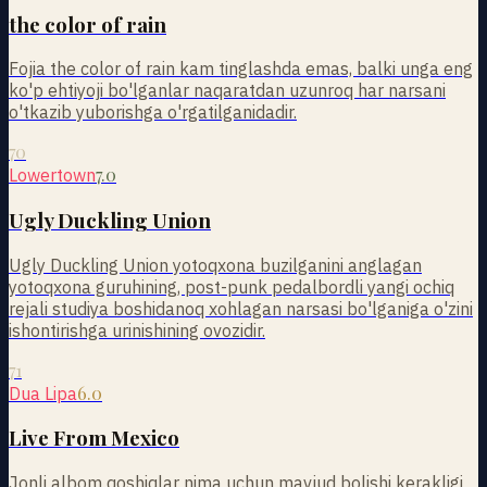
the color of rain
Fojia the color of rain kam tinglashda emas, balki unga eng
ko'p ehtiyoji bo'lganlar naqaratdan uzunroq har narsani
o'tkazib yuborishga o'rgatilganidadir.
70
7.0
Lowertown
Ugly Duckling Union
Ugly Duckling Union yotoqxona buzilganini anglagan
yotoqxona guruhining, post-punk pedalbordli yangi ochiq
rejali studiya boshidanoq xohlagan narsasi bo'lganiga o'zini
ishontirishga urinishining ovozidir.
71
6.0
Dua Lipa
Live From Mexico
Jonli albom qoshiqlar nima uchun mavjud bolishi kerakligi