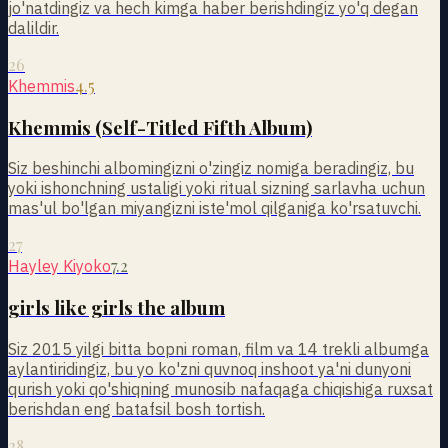
jo'natdingiz va hech kimga haber berishdingiz yo'q degan
dalildir.
26
4.5
Khemmis
Khemmis (Self-Titled Fifth Album)
Siz beshinchi albomingizni o'zingiz nomiga beradingiz, bu
yoki ishonchning ustaligi yoki ritual sizning sarlavha uchun
mas'ul bo'lgan miyangizni iste'mol qilganiga ko'rsatuvchi.
27
7.2
Hayley Kiyoko
girls like girls the album
Siz 2015 yilgi bitta bopni roman, film va 14 trekli albumga
aylantiridingiz, bu yo ko'zni quvnoq inshoot ya'ni dunyoni
qurish yoki qo'shiqning munosib nafaqaga chiqishiga ruxsat
berishdan eng batafsil bosh tortish.
28