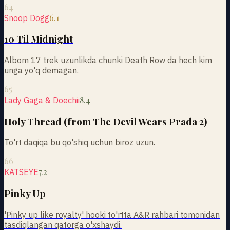
64
6.1
Snoop Dogg
10 Til Midnight
Albom 17 trek uzunlikda chunki Death Row da hech kim
unga yo'q demagan.
65
8.4
Lady Gaga & Doechii
Holy Thread (from The Devil Wears Prada 2)
To'rt daqiqa bu qo'shiq uchun biroz uzun.
66
7.2
KATSEYE
Pinky Up
'Pinky up like royalty' hooki to'rtta A&R rahbari tomonidan
tasdiqlangan qatorga o'xshaydi.