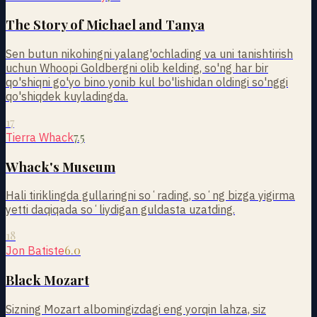
The Story of Michael and Tanya
Sen butun nikohingni yalang'ochlading va uni tanishtirish
uchun Whoopi Goldbergni olib kelding, so'ng har bir
qo'shiqni go'yo bino yonib kul bo'lishidan oldingi so'nggi
qo'shiqdek kuyladingda.
17
7.5
Tierra Whack
Whack's Museum
Hali tiriklingda gullaringni soʻrading, soʻng bizga yigirma
yetti daqiqada soʻliydigan guldasta uzatding.
18
6.0
Jon Batiste
Black Mozart
Sizning Mozart albomingizdagi eng yorqin lahza, siz