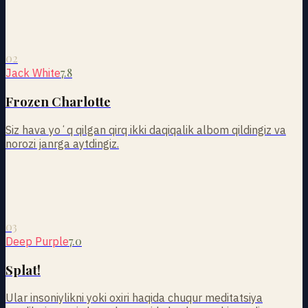
02
7.8
Jack White
Frozen Charlotte
Siz hava yoʻq qilgan qirq ikki daqiqalik albom qildingiz va
norozi janrga aytdingiz.
03
7.0
Deep Purple
Splat!
Ular insoniylikni yoki oxiri haqida chuqur meditatsiya