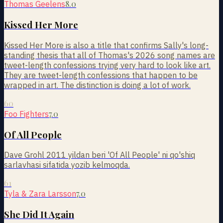
8.0
Thomas Geelens
Kissed Her More
Kissed Her More is also a title that confirms Sally's long-
standing thesis that all of Thomas's 2026 song names are
tweet-length confessions trying very hard to look like art.
They are tweet-length confessions that happen to be
wrapped in art. The distinction is doing a lot of work.
60
7.0
Foo Fighters
Of All People
Dave Grohl 2011 yildan beri 'Of All People' ni qo'shiq
sarlavhasi sifatida yozib kelmoqda.
61
7.0
Tyla & Zara Larsson
She Did It Again