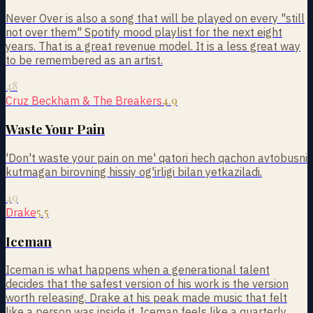
Never Over is also a song that will be played on every "still
not over them" Spotify mood playlist for the next eight
years. That is a great revenue model. It is a less great way
to be remembered as an artist.
48
4.9
Cruz Beckham & The Breakers
Waste Your Pain
'Don't waste your pain on me' qatori hech qachon avtobusni
kutmagan birovning hissiy og'irligi bilan yetkaziladi.
49
5.5
Drake
Iceman
Iceman is what happens when a generational talent
decides that the safest version of his work is the version
worth releasing. Drake at his peak made music that felt
like a person was inside it. Iceman feels like a quarterly