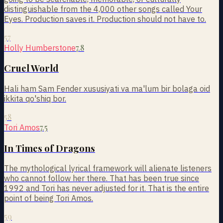
distinguishable from the 4,000 other songs called Your
Eyes. Production saves it. Production should not have to.
57
7.8
Holly Humberstone
Cruel World
Hali ham Sam Fender xususiyati va ma'lum bir bolaga oid
ikkita qo'shiq bor.
58
7.5
Tori Amos
In Times of Dragons
The mythological lyrical framework will alienate listeners
who cannot follow her there. That has been true since
1992 and Tori has never adjusted for it. That is the entire
point of being Tori Amos.
59