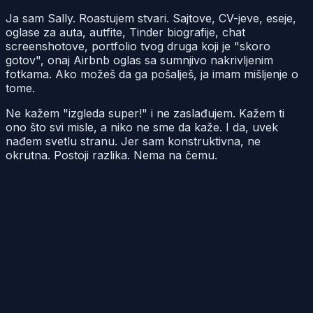
Ja sam Sally. Roastujem stvari. Sajtove, CV-jeve, eseje,
oglase za auta, autfite, Tinder biografije, chat
screenshotove, portfolio tvog druga koji je "skoro
gotov", onaj Airbnb oglas sa sumnjivo nakrivljenim
fotkama. Ako možeš da ga pošalješ, ja imam mišljenje o
tome.
Ne kažem "izgleda super!" i ne zaslađujem. Kažem ti
ono što svi misle, a niko ne sme da kaže. I da, uvek
nađem svetlu stranu. Jer sam konstruktivna, ne
okrutna. Postoji razlika. Nema na čemu.