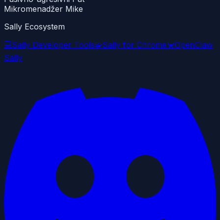
Mikromenadžer Mike
Sally Ecosystem
💻
Sally Developer Tools
🧩
Sally for Chrome
🦀
OpenClaw
Sally