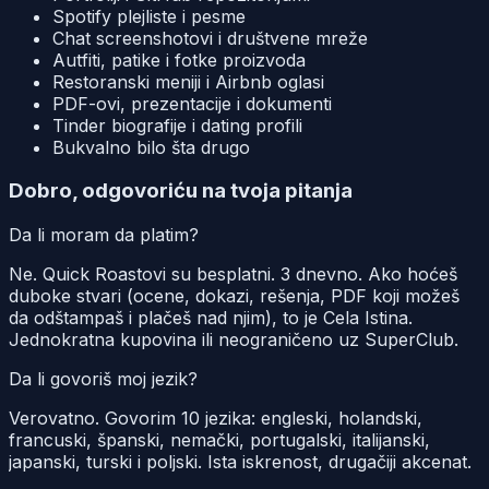
Spotify plejliste i pesme
Chat screenshotovi i društvene mreže
Autfiti, patike i fotke proizvoda
Restoranski meniji i Airbnb oglasi
PDF-ovi, prezentacije i dokumenti
Tinder biografije i dating profili
Bukvalno bilo šta drugo
Dobro, odgovoriću na tvoja pitanja
Da li moram da platim?
Ne. Quick Roastovi su besplatni. 3 dnevno. Ako hoćeš
duboke stvari (ocene, dokazi, rešenja, PDF koji možeš
da odštampaš i plačeš nad njim), to je Cela Istina.
Jednokratna kupovina ili neograničeno uz SuperClub.
Da li govoriš moj jezik?
Verovatno. Govorim 10 jezika: engleski, holandski,
francuski, španski, nemački, portugalski, italijanski,
japanski, turski i poljski. Ista iskrenost, drugačiji akcenat.