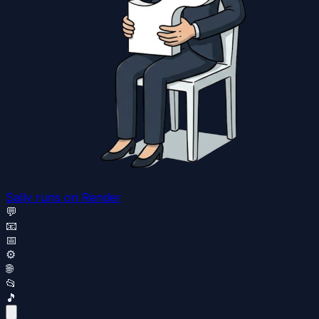
Sally runs
on Render
💬
📧
📅
⚙️
🌐
📂
🎵