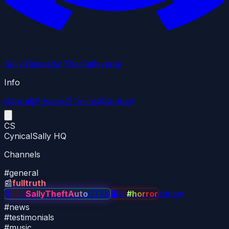
Sally Discord
🌌
The Sallyverse
Info
i
About
🔒
Privacy
📋
Terms
✉
Contact
CS
CynicalSally HQ
Channels
#
general
📰
fulltruth
🌴
✨
✨
SallyTheftAuto
GTA6
👻
🪨
#horror
⚖
#law
#
news
#
testimonials
#
music