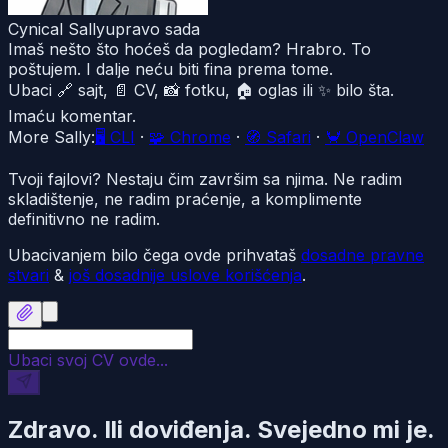
Cynical Sally
upravo sada
Imaš nešto što hoćeš da pogledam? Hrabro. To
poštujem. I dalje neću biti fina prema tome.
Ubaci 🔗 sajt, 📄 CV, 📸 fotku, 🏠 oglas ili ✨ bilo šta.
Imaću komentar.
More Sally:
🖥️
CLI
·
🧩
Chrome
·
🧭
Safari
·
🦀
OpenClaw
Tvoji fajlovi? Nestaju čim završim sa njima. Ne radim
skladištenje, ne radim praćenje, a komplimente
definitivno ne radim.
Ubacivanjem bilo čega ovde prihvataš
dosadne pravne
stvari
&
još dosadnije uslove korišćenja
.
Ubaci svoj CV ovde...
Zdravo. Ili doviđenja. Svejedno mi je.