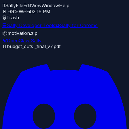

Sally
File
Edit
View
Window
Help
🔋 69%
Wi-Fi
02:16 PM
🗑️
Trash
💻
Sally Developer Tools
🧩
Sally for Chrome
📦
motivation.zip
🦀
OpenClaw Sally
📄
budget_cuts _final_v7.pdf