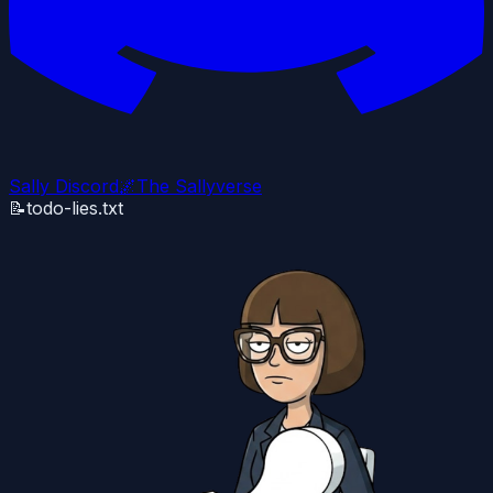
Sally Discord
🌌
The Sallyverse
📝
todo-lies.txt