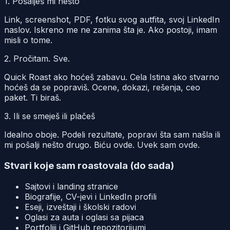
1. Pošalješ mi nešto
Link, screenshot, PDF, fotku svog autfita, svoj LinkedIn
naslov. Iskreno me ne zanima šta je. Ako postoji, imam
misli o tome.
2. Pročitam. Sve.
Quick Roast ako hoćeš zabavu. Cela Istina ako stvarno
hoćeš da se popraviš. Ocene, dokazi, rešenja, ceo
paket. Ti biraš.
3. Ili se smeješ ili plačeš
Idealno oboje. Podeli rezultate, popravi šta sam našla ili
mi pošalji nešto drugo. Biću ovde. Uvek sam ovde.
Stvari koje sam roastovala (do sada)
Sajtovi i landing stranice
Biografije, CV-jevi i LinkedIn profili
Eseji, izveštaji i školski radovi
Oglasi za auta i oglasi sa pijaca
Portfoliji i GitHub repozitorijumi