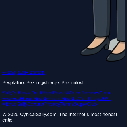
Probaj Sally odmah
Besplatno. Bez registracije. Bez milosti.
Sally's News Desk
App Roasts
Movie Reviews
Game
Reviews
Music Roasts
Event Roasts
World Cup 2026
About Sally
Contact
Privacy
Terms
SuperClub
©
2026
CynicalSally.com. The internet's most honest
critic.