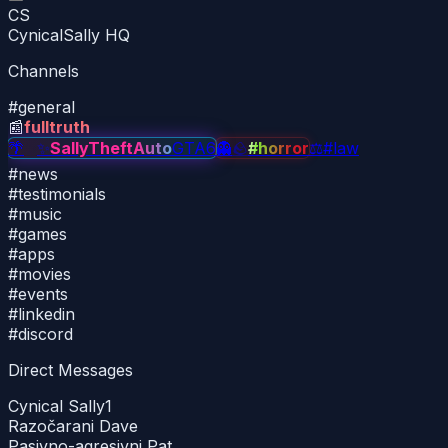
CS
CynicalSally HQ
Channels
#
general
📰
fulltruth
🌴
✨
✨
SallyTheftAuto
GTA6
👻
🪨
#horror
⚖
#law
#
news
#
testimonials
#
music
#
games
#
apps
#
movies
#
events
#
linkedin
#
discord
Direct Messages
Cynical Sally
1
Razočarani Dave
Pasivno-agresivni Pat