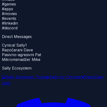
#
games
#
apps
#
movies
#
events
#
linkedin
#
discord
Direct Messages
Cynical Sally
1
Razočarani Dave
Pasivno-agresivni Pat
Mikromenadžer Mike
Sally Ecosystem
💻
Sally Developer Tools
🧩
Sally for Chrome
🦀
OpenClaw
Sally