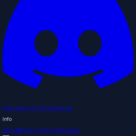
Sally Discord
🌌
The Sallyverse
Info
i
About
🔒
Privacy
📋
Terms
✉
Contact