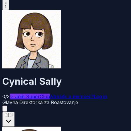
1
Cynical Sally
0/3
✨
Join SuperClub
Already a member?
Log in
Glavna Direktorka za Roastovanje
🇷🇸