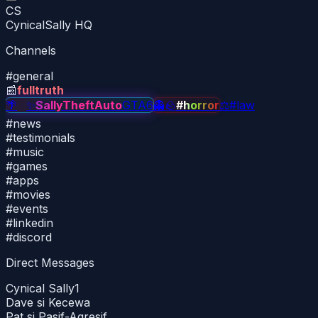
CS
CynicalSally HQ
Channels
#
general
📰
fulltruth
🌴
✨
✨
SallyTheftAuto
GTA6
👻
🪨
#horror
⚖
#law
#
news
#
testimonials
#
music
#
games
#
apps
#
movies
#
events
#
linkedin
#
discord
Direct Messages
Cynical Sally
1
Dave si Kecewa
Pat si Pasif-Agresif