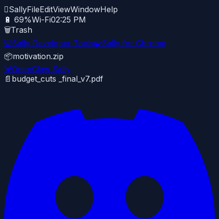

Sally
File
Edit
View
Window
Help
🔋 69%
Wi-Fi
02:25 PM
🗑️
Trash
💻
Sally Developer Tools
🧩
Sally for Chrome
📦
motivation.zip
🦀
OpenClaw Sally
📄
budget_cuts _final_v7.pdf