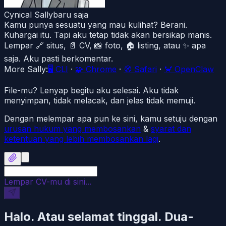
Cynical Sally
baru saja
Kamu punya sesuatu yang mau kulihat? Berani.
Kuhargai itu. Tapi aku tetap tidak akan bersikap manis.
Lempar 🔗 situs, 📄 CV, 📸 foto, 🏠 listing, atau ✨ apa
saja. Aku pasti berkomentar.
More Sally:
🖥️
CLI
·
🧩
Chrome
·
🧭
Safari
·
🦀
OpenClaw
File-mu? Lenyap begitu aku selesai. Aku tidak
menyimpan, tidak melacak, dan jelas tidak memuji.
Dengan melempar apa pun ke sini, kamu setuju dengan
urusan hukum yang membosankan
&
syarat dan
ketentuan yang lebih membosankan lagi
.
Lempar CV-mu di sini...
Halo. Atau selamat tinggal. Dua-