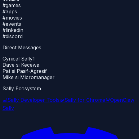
#
games
#
apps
#
movies
#
events
#
linkedin
#
discord
Direct Messages
Cynical Sally
1
Dave si Kecewa
Pat si Pasif-Agresif
Mike si Micromanager
Sally Ecosystem
💻
Sally Developer Tools
🧩
Sally for Chrome
🦀
OpenClaw
Sally