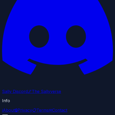
Sally Discord
🌌
The Sallyverse
Info
i
About
🔒
Privacy
📋
Terms
✉
Contact