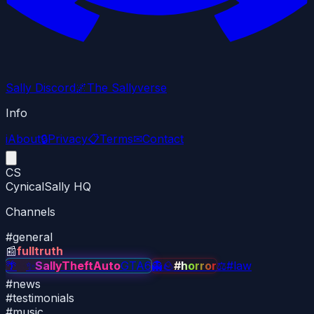
Sally Discord
🌌
The Sallyverse
Info
i
About
🔒
Privacy
📋
Terms
✉
Contact
CS
CynicalSally HQ
Channels
#
general
📰
fulltruth
🌴
✨
✨
SallyTheftAuto
GTA6
👻
🪨
#horror
⚖
#law
#
news
#
testimonials
#
music