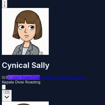
1
Cynical Sally
0/3
✨
Join SuperClub
Already a member?
Log in
Kepala Divisi Roasting
🇮🇩