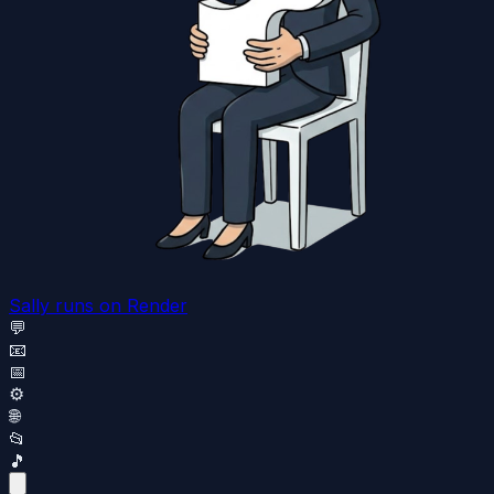
Sally runs
on Render
💬
📧
📅
⚙️
🌐
📂
🎵