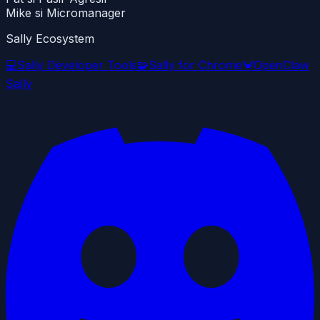
Mike si Micromanager
Sally Ecosystem
💻
Sally Developer Tools
🧩
Sally for Chrome
🦀
OpenClaw
Sally