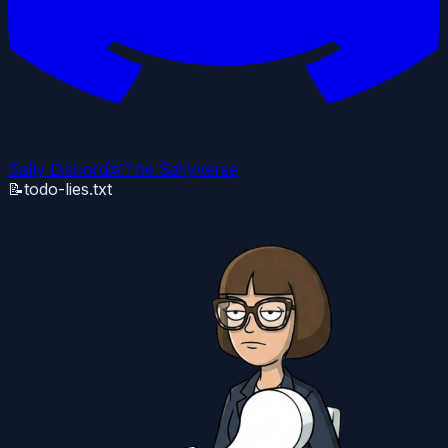
Sally Discord
🌌
The Sallyverse
📝
todo-lies.txt