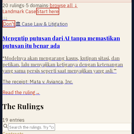
20
rulings
·
5 domains
·
browse all ↓
Landmark Case
Start here
01
Don't
🏛
Case Law & Litigation
Mengutip putusan dari AI tanpa memastikan
putusan itu benar ada
“
Modelnya akan mengarang kasus, kutipan sitasi, dan
petikan, lalu menyajikan ketiganya dengan ketenangan
yang sama persis seperti saat menyajikan yang asli.
”
The receipt:
Mata v. Avianca, Inc.
Read the ruling
→
The Rulings
19
entries
Contracts