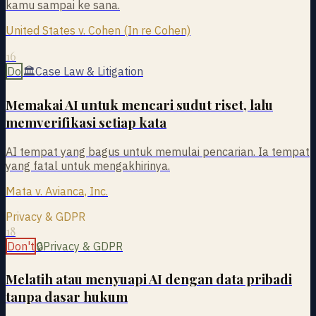
kamu sampai ke sana.
United States v. Cohen (In re Cohen)
16
Do
🏛
Case Law & Litigation
Memakai AI untuk mencari sudut riset, lalu
memverifikasi setiap kata
AI tempat yang bagus untuk memulai pencarian. Ia tempat
yang fatal untuk mengakhirinya.
Mata v. Avianca, Inc.
Privacy & GDPR
18
Don't
🔒
Privacy & GDPR
Melatih atau menyuapi AI dengan data pribadi
tanpa dasar hukum