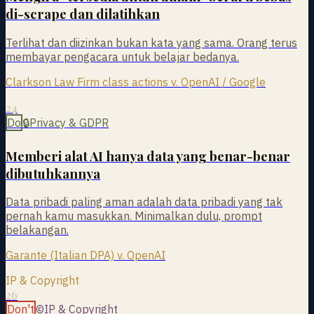
di-scrape dan dilatihkan
Terlihat dan diizinkan bukan kata yang sama. Orang terus
membayar pengacara untuk belajar bedanya.
Clarkson Law Firm class actions v. OpenAI / Google
24
Do
🔒
Privacy & GDPR
Memberi alat AI hanya data yang benar-benar
dibutuhkannya
Data pribadi paling aman adalah data pribadi yang tak
pernah kamu masukkan. Minimalkan dulu, prompt
belakangan.
Garante (Italian DPA) v. OpenAI
IP & Copyright
26
Don't
©
IP & Copyright