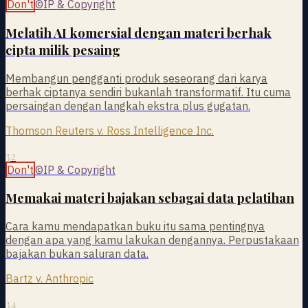
Don't
©
IP & Copyright
Melatih AI komersial dengan materi berhak
cipta milik pesaing
Membangun pengganti produk seseorang dari karya
berhak ciptanya sendiri bukanlah transformatif. Itu cuma
persaingan dengan langkah ekstra plus gugatan.
Thomson Reuters v. Ross Intelligence Inc.
32
Don't
©
IP & Copyright
Memakai materi bajakan sebagai data pelatihan
Cara kamu mendapatkan buku itu sama pentingnya
dengan apa yang kamu lakukan dengannya. Perpustakaan
bajakan bukan saluran data.
Bartz v. Anthropic
34