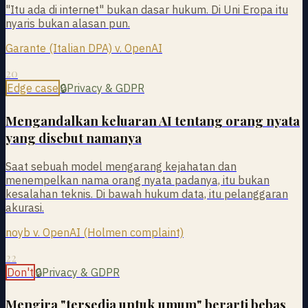
"Itu ada di internet" bukan dasar hukum. Di Uni Eropa itu
nyaris bukan alasan pun.
Garante (Italian DPA) v. OpenAI
20
Edge case
🔒
Privacy & GDPR
Mengandalkan keluaran AI tentang orang nyata
yang disebut namanya
Saat sebuah model mengarang kejahatan dan
menempelkan nama orang nyata padanya, itu bukan
kesalahan teknis. Di bawah hukum data, itu pelanggaran
akurasi.
noyb v. OpenAI (Holmen complaint)
22
Don't
🔒
Privacy & GDPR
Mengira "tersedia untuk umum" berarti bebas