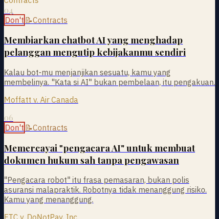
04
Don't
📝
Contracts
Membiarkan chatbot AI yang menghadap
pelanggan mengutip kebijakanmu sendiri
Kalau bot-mu menjanjikan sesuatu, kamu yang
membelinya. "Kata si AI" bukan pembelaan, itu pengakuan.
Moffatt v. Air Canada
06
Don't
📝
Contracts
Memercayai "pengacara AI" untuk membuat
dokumen hukum sah tanpa pengawasan
"Pengacara robot" itu frasa pemasaran, bukan polis
asuransi malapraktik. Robotnya tidak menanggung risiko.
Kamu yang menanggung.
FTC v. DoNotPay, Inc.