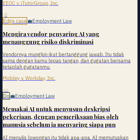
EEOC v. iTutorGroup, Inc.
38
Edge case
💼
Employment Law
Mengira vendor penyaring AI yang
menanggung risiko diskriminasi
Vendornya mungkin ikut bertanggung jawab. Itu tidak
sama dengan kamu lepas tangan, dan gugatan bersama
tetaplah gugatanmu.
Mobley v. Workday, Inc.
40
Do
💼
Employment Law
Memakai AI untuk menyusun deskripsi
pekerjaan, dengan pemeriksaan bias oleh
manusia sebelum ia menyaring siapa pun
AI menulis lowongan itu tidak apa-apa. AI memutuskan