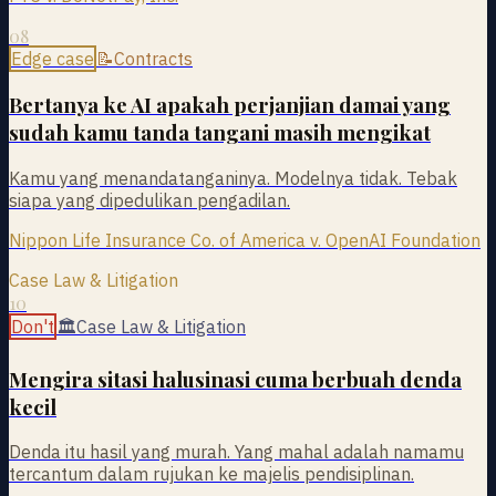
08
Edge case
📝
Contracts
Bertanya ke AI apakah perjanjian damai yang
sudah kamu tanda tangani masih mengikat
Kamu yang menandatanganinya. Modelnya tidak. Tebak
siapa yang dipedulikan pengadilan.
Nippon Life Insurance Co. of America v. OpenAI Foundation
Case Law & Litigation
10
Don't
🏛
Case Law & Litigation
Mengira sitasi halusinasi cuma berbuah denda
kecil
Denda itu hasil yang murah. Yang mahal adalah namamu
tercantum dalam rujukan ke majelis pendisiplinan.