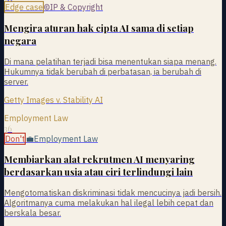
Edge case
©
IP & Copyright
Mengira aturan hak cipta AI sama di setiap
negara
Di mana pelatihan terjadi bisa menentukan siapa menang.
Hukumnya tidak berubah di perbatasan, ia berubah di
server.
Getty Images v. Stability AI
Employment Law
36
Don't
💼
Employment Law
Membiarkan alat rekrutmen AI menyaring
berdasarkan usia atau ciri terlindungi lain
Mengotomatiskan diskriminasi tidak mencucinya jadi bersih.
Algoritmanya cuma melakukan hal ilegal lebih cepat dan
berskala besar.