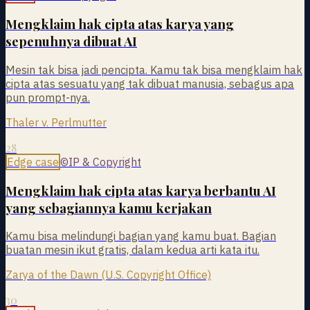
Mengklaim hak cipta atas karya yang
sepenuhnya dibuat AI
Mesin tak bisa jadi pencipta. Kamu tak bisa mengklaim hak
cipta atas sesuatu yang tak dibuat manusia, sebagus apa
pun prompt-nya.
Thaler v. Perlmutter
28
Edge case
©
IP & Copyright
Mengklaim hak cipta atas karya berbantu AI
yang sebagiannya kamu kerjakan
Kamu bisa melindungi bagian yang kamu buat. Bagian
buatan mesin ikut gratis, dalam kedua arti kata itu.
Zarya of the Dawn (U.S. Copyright Office)
30