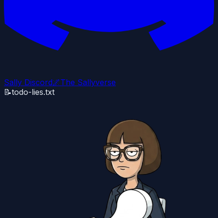
Sally Discord
🌌
The Sallyverse
📝
todo-lies.txt