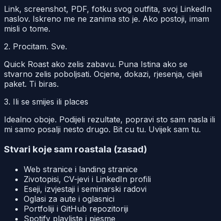
Link, screenshot, PDF, fotku svog outfita, svoj LinkedIn
naslov. Iskreno me ne zanima sto je. Ako postoji, imam
misli o tome.
2. Procitam. Sve.
Quick Roast ako zelis zabavu. Puna Istina ako se
stvarno zelis poboljsati. Ocjene, dokazi, rjesenja, cijeli
paket. Ti biras.
3. Ili se smijes ili places
Idealno oboje. Podijeli rezultate, popravi sto sam nasla ili
mi samo posalji nesto drugo. Bit cu tu. Uvijek sam tu.
Stvari koje sam roastala (zasad)
Web stranice i landing stranice
Zivotopisi, CV-jevi i LinkedIn profili
Eseji, izvjestaji i seminarski radovi
Oglasi za aute i oglasnici
Portfoliji i GitHub repozitoriji
Spotify playliste i pjesme