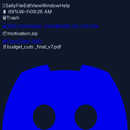

Sally
File
Edit
View
Window
Help
🔋 69%
Wi-Fi
09:26 AM
🗑️
Trash
💻
Sally Developer Tools
🧩
Sally for Chrome
📦
motivation.zip
🦀
OpenClaw Sally
📄
budget_cuts _final_v7.pdf