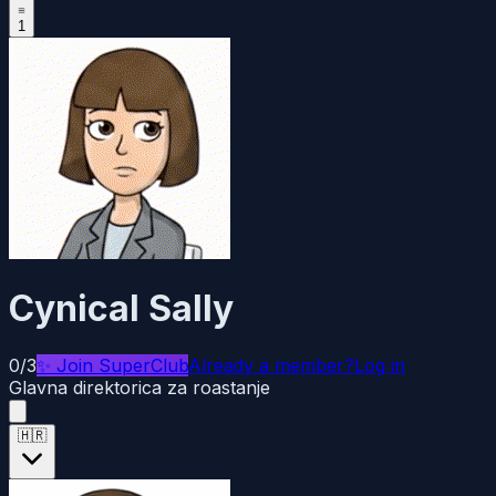
1
Cynical Sally
0/3
✨
Join SuperClub
Already a member?
Log in
Glavna direktorica za roastanje
🇭🇷