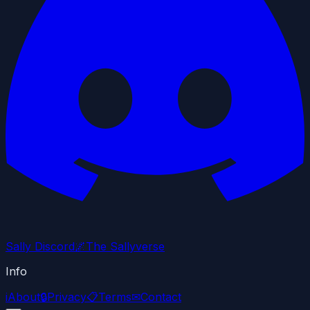
Sally Discord
🌌
The Sallyverse
Info
i
About
🔒
Privacy
📋
Terms
✉
Contact