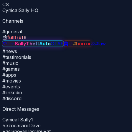
CS
CynicalSally HQ
Channels
#
general
📰
fulltruth
🌴
✨
✨
SallyTheftAuto
GTA6
👻
🪨
#horror
⚖
#law
#
news
#
testimonials
#
music
#
games
#
apps
#
movies
#
events
#
linkedin
#
discord
Direct Messages
Cynical Sally
1
Razocarani Dave
Pasivno-agresivni Pat