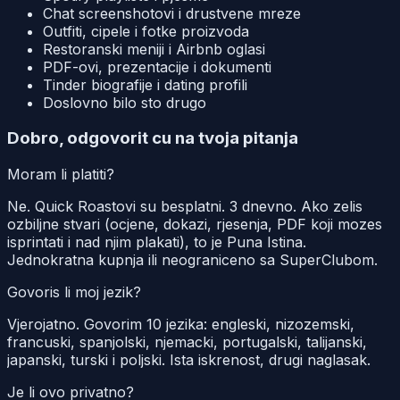
Chat screenshotovi i drustvene mreze
Outfiti, cipele i fotke proizvoda
Restoranski meniji i Airbnb oglasi
PDF-ovi, prezentacije i dokumenti
Tinder biografije i dating profili
Doslovno bilo sto drugo
Dobro, odgovorit cu na tvoja pitanja
Moram li platiti?
Ne. Quick Roastovi su besplatni. 3 dnevno. Ako zelis
ozbiljne stvari (ocjene, dokazi, rjesenja, PDF koji mozes
isprintati i nad njim plakati), to je Puna Istina.
Jednokratna kupnja ili neograniceno sa SuperClubom.
Govoris li moj jezik?
Vjerojatno. Govorim 10 jezika: engleski, nizozemski,
francuski, spanjolski, njemacki, portugalski, talijanski,
japanski, turski i poljski. Ista iskrenost, drugi naglasak.
Je li ovo privatno?