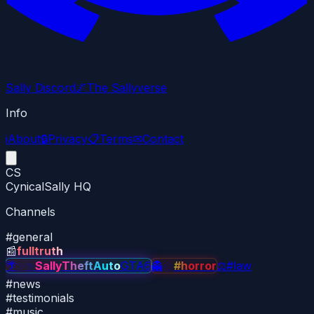
Sally Discord
🌌
The Sallyverse
Info
i
About
🔒
Privacy
📋
Terms
✉
Contact
CS
CynicalSally HQ
Channels
#
general
📰
fulltruth
🌴
✨
✨
SallyTheftAuto
GTA6
👻
🪨
#horror
⚖
#law
#
news
#
testimonials
#
music