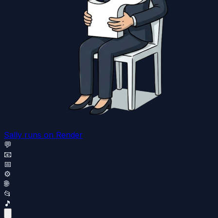
Sally runs
on Render
💬
📧
📅
⚙️
🌐
📂
🎵