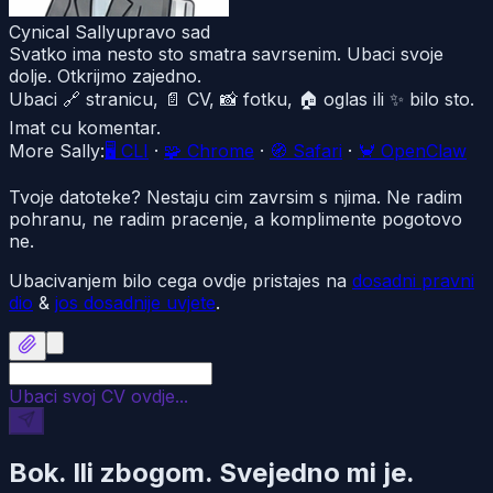
Cynical Sally
upravo sad
Svatko ima nesto sto smatra savrsenim. Ubaci svoje
dolje. Otkrijmo zajedno.
Ubaci 🔗 stranicu, 📄 CV, 📸 fotku, 🏠 oglas ili ✨ bilo sto.
Imat cu komentar.
More Sally:
🖥️
CLI
·
🧩
Chrome
·
🧭
Safari
·
🦀
OpenClaw
Tvoje datoteke? Nestaju cim zavrsim s njima. Ne radim
pohranu, ne radim pracenje, a komplimente pogotovo
ne.
Ubacivanjem bilo cega ovdje pristajes na
dosadni pravni
dio
&
jos dosadnije uvjete
.
Ubaci svoj CV ovdje...
Bok. Ili zbogom. Svejedno mi je.