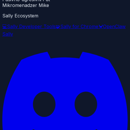
Mikromenadzer Mike
Sally Ecosystem
💻
Sally Developer Tools
🧩
Sally for Chrome
🦀
OpenClaw
Sally