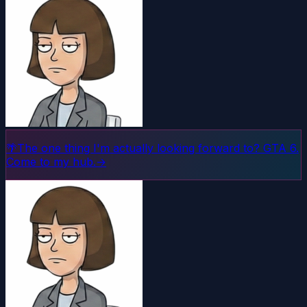
🌴
The one thing I'm actually looking forward to? GTA 6.
Come to my hub.
→