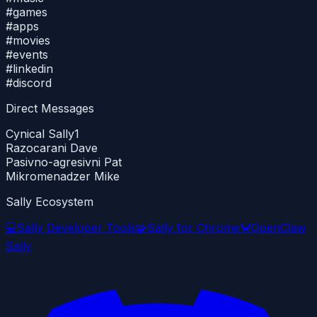
#
games
#
apps
#
movies
#
events
#
linkedin
#
discord
Direct Messages
Cynical Sally
1
Razocarani Dave
Pasivno-agresivni Pat
Mikromenadzer Mike
Sally Ecosystem
💻
Sally Developer Tools
🧩
Sally for Chrome
🦀
OpenClaw
Sally