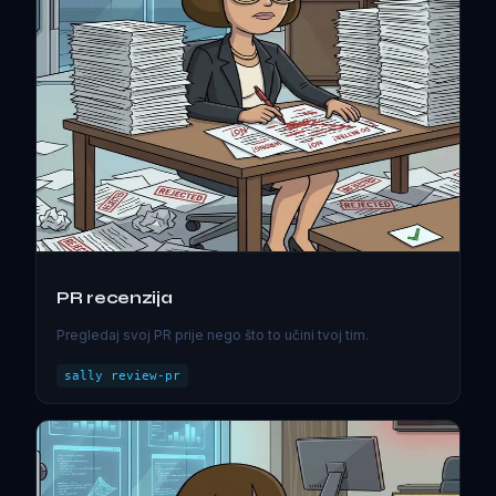
PR recenzija
Pregledaj svoj PR prije nego što to učini tvoj tim.
sally review-pr