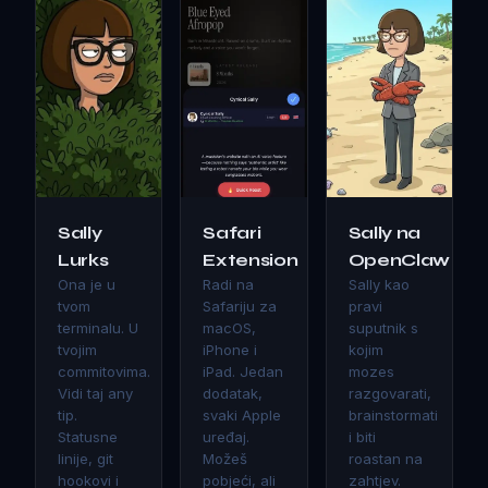
Sally
Safari
Sally na
Lurks
Extension
OpenClaw
Ona je u
Radi na
Sally kao
tvom
Safariju za
pravi
terminalu. U
macOS,
suputnik s
tvojim
iPhone i
kojim
commitovima.
iPad. Jedan
mozes
Vidi taj any
dodatak,
razgovarati,
tip.
svaki Apple
brainstormati
Statusne
uređaj.
i biti
linije, git
Možeš
roastan na
hookovi i
pobjeći, ali
zahtjev.