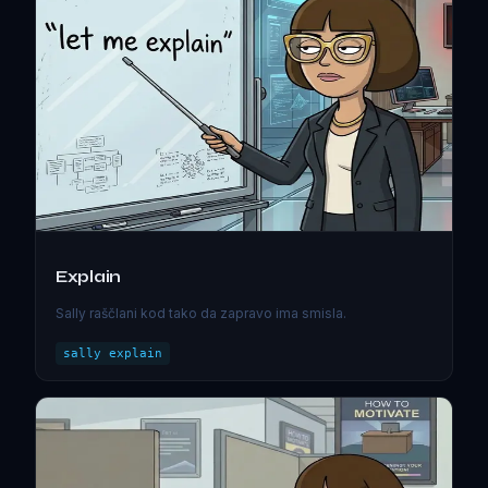
Explain
Sally raščlani kod tako da zapravo ima smisla.
sally explain