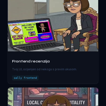
Frontend recenzija
Tvoj UI, ocijenjen od nekoga s pravim ukusom.
sally frontend