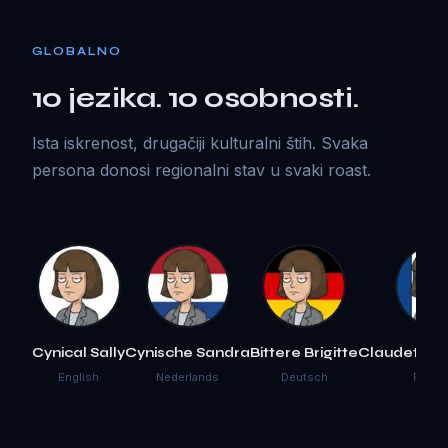
GLOBALNO
10 jezika. 10 osobnosti.
Ista iskrenost, drugačiji kulturalni štih. Svaka
persona donosi regionalni stav u svaki roast.
Cynical Sally
Cynische Sandra
Bittere Brigitte
Claudette 
English
Nederlands
Deutsch
Franç