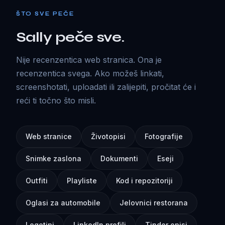
ŠTO SVE PEČE
Sally peče sve.
Nije recenzentica web stranica. Ona je
recenzentica svega. Ako možeš linkati,
screenshotati, uploadati ili zalijepiti, pročitat će i
reći ti točno što misli.
Web stranice
Životopisi
Fotografije
Snimke zaslona
Dokumenti
Eseji
Outfiti
Playliste
Kod i repozitoriji
Oglasi za automobile
Jelovnici restorana
Logotipi
LinkedIn profili
Tinder opisi