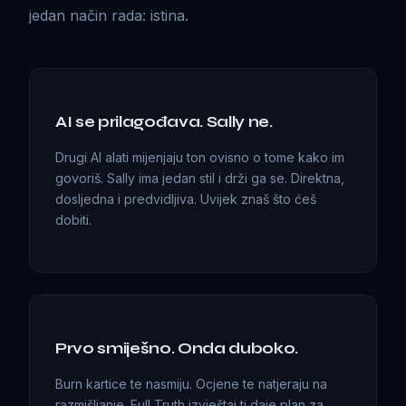
jedan način rada: istina.
AI se prilagođava. Sally ne.
Drugi AI alati mijenjaju ton ovisno o tome kako im
govoriš. Sally ima jedan stil i drži ga se. Direktna,
dosljedna i predvidljiva. Uvijek znaš što ćeš
dobiti.
Prvo smiješno. Onda duboko.
Burn kartice te nasmiju. Ocjene te natjeraju na
razmišljanje. Full Truth izvještaj ti daje plan za