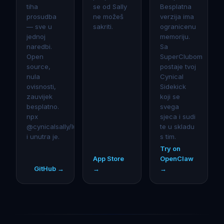
tiha
se od Sally
Besplatna
prosudba
ne možeš
verzija ima
— sve u
sakriti.
ogranicenu
jednoj
memoriju.
naredbi.
Sa
Open
SuperClubom
source,
postaje tvoj
nula
Cynical
ovisnosti,
Sidekick
zauvijek
koji se
besplatno.
svega
npx
sjeca i sudi
@cynicalsally/lurks
te u skladu
i unutra je.
s tim.
Try on
App Store
OpenClaw
GitHub →
→
→