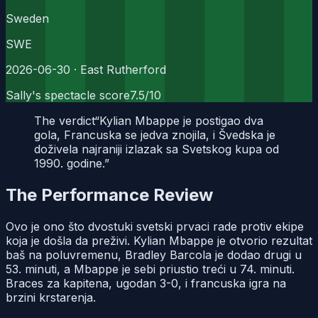
Sweden
SWE
2026-06-30
· East Rutherford
Sally's spectacle score
7.5
/10
The verdict
“
Kylian Mbappe je postigao dva
gola, Francuska se jedva znojila, i Švedska je
doživela najraniji izlazak sa Svetskog kupa od
1990. godine.
”
The Performance Review
Ovo je ono što dvostuki svetski prvaci rade protiv ekipe
koja je došla da preživi. Kylian Mbappe je otvorio rezultat
baš na poluvremenu, Bradley Barcola je dodao drugi u
53. minuti, a Mbappe je sebi priustio treći u 74. minuti.
Braces za kapitena, ugodan 3-0, i francuska igra na
brzini krstarenja.