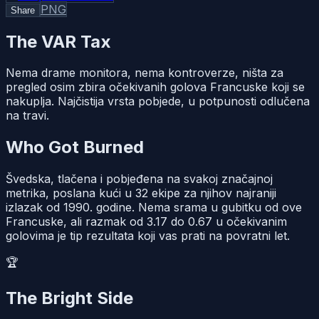
PNG
Share
The VAR Tax
Nema drame monitora, nema kontroverze, ništa za
pregled osim zbira očekivanih golova Francuske koji se
nakuplja. Najčistija vrsta pobjede, u potpunosti odlučena
na travi.
Who Got Burned
Švedska, tlačena i pobjeđena na svakoj značajnoj
metrika, poslana kući u 32 ekipe za njihov najraniji
izlazak od 1990. godine. Nema srama u gubitku od ove
Francuske, ali razmak od 3.17 do 0.67 u očekivanim
golovima je tip rezultata koji vas prati na povratni let.
🏆
The Bright Side