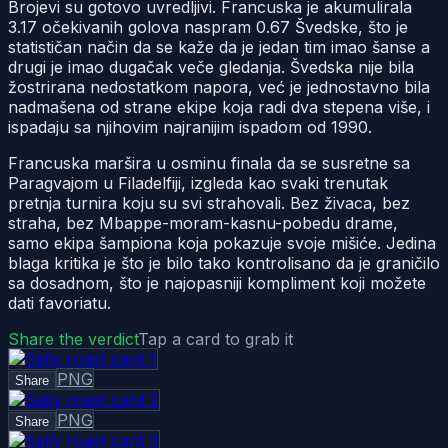
Brojevi su gotovo uvredljivi. Francuska je akumulirala
3.17 očekivanih golova naspram 0.67 Švedske, što je
statističan način da se kaže da je jedan tim imao šanse a
drugi je imao dugačak veče gledanja. Švedska nije bila
žostrirana nedostatkom napora, već je jednostavno bila
nadmašena od strane ekipe koja radi dva stepena više, i
ispadaju sa njihovim najranijim ispadom od 1990.
Francuska maršira u osminu finala da se susretne sa
Paragvajom u Filadelfiji, izgleda kao svaki trenutak
pretnja turnira koju su svi strahovali. Bez živaca, bez
straha, bez Mbappe-moram-kasnu-pobedu drame,
samo ekipa šampiona koja pokazuje svoje mišiće. Jedina
blaga kritika je što je bilo tako kontrolisano da je graničilo
sa dosadnom, što je najopasniji kompliment koji možete
dati favoriatu.
Share the verdict
Tap a card to grab it
PNG
Share
PNG
Share