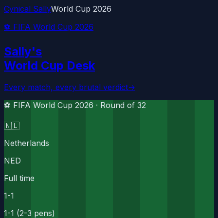
Cynical Sally
World Cup 2026
⚽ FIFA World Cup 2026
Sally's
World Cup Desk
Every match, every brutal verdict
→
⚽ FIFA World Cup 2026 ·
Round of 32
🇳🇱
Netherlands
NED
Full time
1
-
1
1-1 (2-3 pens)