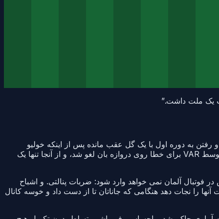
”
 و رفتن به دوره اول با یک گل عقب مانده پس از اینکه خولیو
انسیسو لا آلبیروخا را با سر به جلو برد در دقیقه 42. کای هاورتز آنها را هشت دقیقه بعد از شروع مجدد برابر کرد، یک گل از کنار میدان توسط VAR برای خطا روی دروازه بان لغو شد، و از آنجا تنها یک
 هیچ کس در فوتبال آلمان نمی خواهد وارد شود: ضربات پنالتی. و اشباح
نست آنها را نجات دهد هنگامی که جاناتان تا از دست داد و خوسه کانال
ت که آماری حاکم شد و احساسی فروپاشی. تسلط بدون تکمیل هیچ