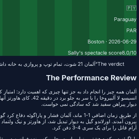
🇵🇾
Paraguay
PAR
· Boston
2026-06-29
Sally's spectacle score
8.0
/10
The verdict
“
آلمان 21 شوت، تمام توپ و پروازی به خانه داشت، در حالی که پاراگوئه یک دروازه بان به نام اورلاندو گیل و جسارت یک ملت داشت.
The Performance Review
آلمان همه چیز را انجام داد به جز تنها چیزی که اهمیت دارد: امتیاز
دیوار پیراهن سفید شد که سادگی نمی خواست.
از طریق زمان اضافی 1-1 ماند، آلمان فشار و پا
بیرون آمدند. اورلاندو گیل به دیوار تبدیل شد، از هاورتز و نیک ولتما
آرام قاتل را برای یک سری 4-3 دفن کرد.
پاراگوئه در یکصد هشتمی نهایی است، جایی که برنده فرانسه در مق