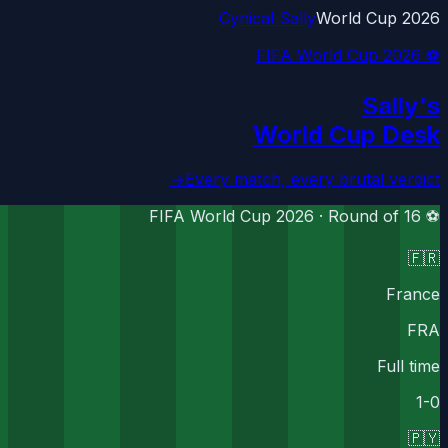
Cynical Sally
World Cup 2026
⚽ FIFA World Cup 2026
Sally's
World Cup Desk
→
Every match, every brutal verdict
Round of 16
⚽ FIFA World Cup 2026 ·
🇫🇷
France
FRA
Full time
1
-
0
🇵🇾