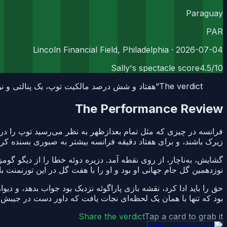
Paraguay
PAR
· Lincoln Financial Field, Philadelphia
2026-07-04
Sally's spectacle score
4.5
/10
The verdict
“
هفتاد و شش درصد مالکیت توپ، یک پنالتی و نو
The Performance Review
فرانسه در چیزی که مثل تمام بعدازظهر به نظر می‌رسید توپ را در اخ
زیرک باشند، و برای هفتاد دقیقه فرانسه بیشتر به صبوری بسنده کرد
گشایش، به‌ناچار، از روی نقطه آمد. دزیره دوئه خطا را از دیگو گومز
نوزدهمین گل جام جهانی او بود و او را با هفت گل در این تورنمنت ب
حق را باید ادا کرد، نقشه بازی پاراگوئه نزدیک بود جواب بدهد، و د
بود که تنها با همان یک لحظه‌ای نجات یافت که داور دست در جیبش ب
Share the verdict
Tap a card to grab it