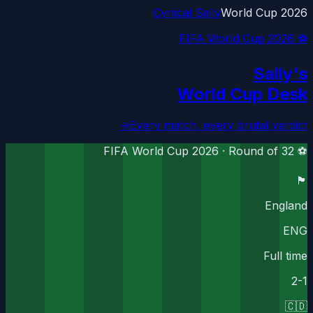
Cynical Sally
World Cup 2026
⚽ FIFA World Cup 2026
Sally's
World Cup Desk
→
Every match, every brutal verdict
Round of 32
⚽ FIFA World Cup 2026 ·
🏴󠁧󠁢󠁥󠁮󠁧󠁿
England
ENG
Full time
2
-
1
🇨🇩