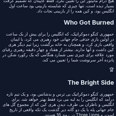
هیچ درام مانیتور این را تعیین نکرد، فقط کاپیتان که تصمیم گرفت
بسیار دیده است. تنها چیزی که شایسته بازبینی بود ساعت اول
انگلیس بود، و کین همه را از بازبینی نجات داد.
Who Got Burned
جمهوری کنگو دموکراتیک، که انگلیس را برای بیش از یک ساعت
در اولین بازی حذفی جام جهانی خود رهبری می کرد، با ایمان
واقعی بازی کرد، و همچنان به خانه برگشت زیرا تیم دیگر هری
کین داشت و آنها ندارند. بیشتر از هفتاد و چهار دقیقه رهبری رقبای
مورد علاقه برای چیزی نمی شمارد هنگامی که یک رکورد شکن در
پانزده آخر سرنوشت شما را تعیین می کند.
🏆
The Bright Side
جمهوری کنگو دموکراتیک بی ترس و بدشانس بود، و یک تیم تازه
درآمد که انگلیس را به لبه می برد فقط بهتر خواهد شد. برای
انگلیس و ناظران بی طرف، دیدن هری کین که از مجموع گل های
جام جهانی پله با یک دو گانه دیر گذشت یک تکه واقعی از تاریخ
است، و Three Lions در روند 16 هستند.