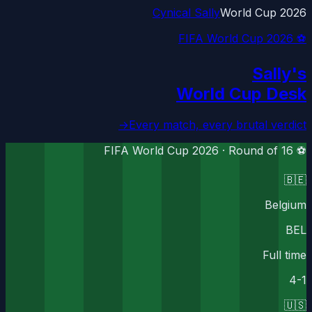
Cynical Sally
World Cup 2026
⚽ FIFA World Cup 2026
Sally's
World Cup Desk
→
Every match, every brutal verdict
Round of 16
⚽ FIFA World Cup 2026 ·
🇧🇪
Belgium
BEL
Full time
4
-
1
🇺🇸