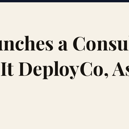
nches a Consu
 It DeployCo, A