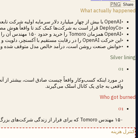
PNG
Share
What actually happened
•
OpenAI با بیش از چهار میلیارد دلار سرمایه اولیه شرکت تابعه مشاوره با مالکیت اکثریت OpenAI Deployment Co را تحت برند DeployCo راه‌اندازی کرد.
•
DeployCo قرار است به شرکت‌ها کمک کند تا واقعاً هوش مصنوعی را پیاده‌سازی کنند به جای صرفاً خرید اعتبار API.
•
OpenAI همزمان Tomoro را خرید و حدود ۱۵۰ مهندس آن را از روز اول در DeployCo ادغام کرد.
•
این حرکت OpenAI را در رقابت مستقیم با آکسنچر، دلویت و مک‌کنزی در لایه پیاده‌سازی قرار می‌دهد.
•
خوانش صنعت روشن است، درآمد خالص مدل متوقف شده و OpenAI به حاشیه سود خدمات نیاز دارد تا ارزش‌گذاری خود را توجیه کند.
Silver lining
01
در مورد اینکه کسب‌وکار واقعاً چیست صادق است، بیشتر از آنچ
واقعی به جای یک کانال اسلک می‌گیرند.
Who got burned
01
۱۵۰ مهندس Tomoro که برای فرار از زندگی شرکت‌های بزرگ به یک بوتیک پیوستند و حالا در یک شرکت تابعه شرکتی با هیئت‌مدیره، مدیر مالی و هدف فصلی بهره‌برداری کار می‌کنند.
کنترل هزینه