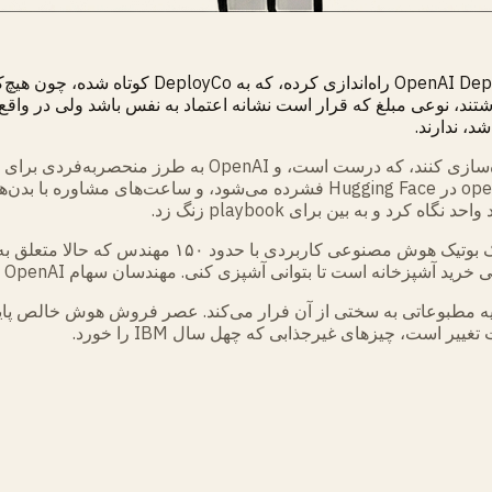
penAI یک شرکت تابعه با مالکیت اکثریت به نام o
گذاشتند، نوعی مبلغ که قرار است نشانه اعتماد به نفس باشد ولی در وا
د، ندارند.
پیچ این است که مشتری‌ها نمی‌توانند خودشان هوش مصنوعی را 
که درآمد خالص مدل سقف دارد، حاشیه سود با هر انتشار open weights در ing Face
رد و به بین برای playbook زنگ زد.
وانی آشپزی کنی. مهندسان سهام OpenAI و یک مدیر کمی بدتر دریافت می‌کنند.
یانیه مطبوعاتی به سختی از آن فرار می‌کند. عصر فروش هوش خالص پ
است، چیزهای غیرجذابی که چهل سال IBM را خورد.