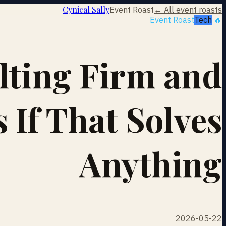
Cynical Sally
Event Roast
← All event roasts
Tech
🔥 Event Roast
lting Firm and
s If That Solves
Anything
2026-05-22