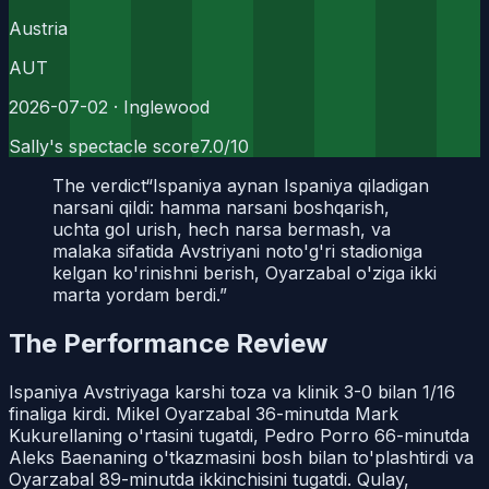
Austria
AUT
2026-07-02
· Inglewood
Sally's spectacle score
7.0
/10
The verdict
“
Ispaniya aynan Ispaniya qiladigan
narsani qildi: hamma narsani boshqarish,
uchta gol urish, hech narsa bermash, va
malaka sifatida Avstriyani noto'g'ri stadioniga
kelgan ko'rinishni berish, Oyarzabal o'ziga ikki
marta yordam berdi.
”
The Performance Review
Ispaniya Avstriyaga karshi toza va klinik 3-0 bilan 1/16
finaliga kirdi. Mikel Oyarzabal 36-minutda Mark
Kukurellaning o'rtasini tugatdi, Pedro Porro 66-minutda
Aleks Baenaning o'tkazmasini bosh bilan to'plashtirdi va
Oyarzabal 89-minutda ikkinchisini tugatdi. Qulay,