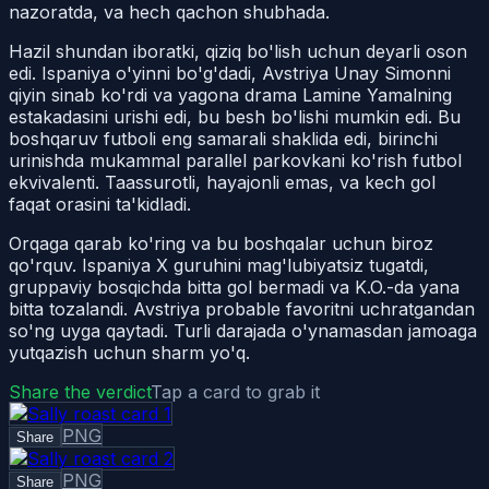
nazoratda, va hech qachon shubhada.
Hazil shundan iboratki, qiziq bo'lish uchun deyarli oson
edi. Ispaniya o'yinni bo'g'dadi, Avstriya Unay Simonni
qiyin sinab ko'rdi va yagona drama Lamine Yamalning
estakadasini urishi edi, bu besh bo'lishi mumkin edi. Bu
boshqaruv futboli eng samarali shaklida edi, birinchi
urinishda mukammal parallel parkovkani ko'rish futbol
ekvivalenti. Taassurotli, hayajonli emas, va kech gol
faqat orasini ta'kidladi.
Orqaga qarab ko'ring va bu boshqalar uchun biroz
qo'rquv. Ispaniya X guruhini mag'lubiyatsiz tugatdi,
gruppaviy bosqichda bitta gol bermadi va K.O.-da yana
bitta tozalandi. Avstriya probable favoritni uchratgandan
so'ng uyga qaytadi. Turli darajada o'ynamasdan jamoaga
yutqazish uchun sharm yo'q.
Share the verdict
Tap a card to grab it
PNG
Share
PNG
Share