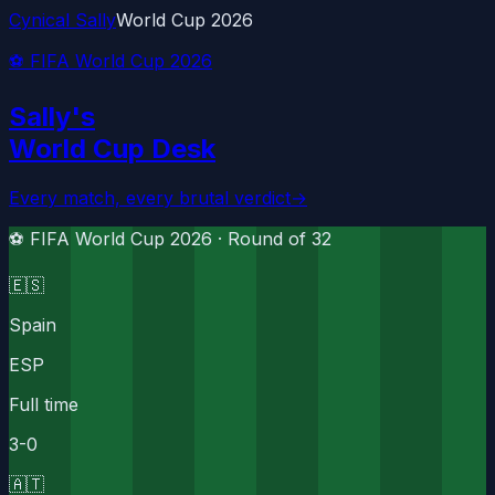
Cynical Sally
World Cup 2026
⚽ FIFA World Cup 2026
Sally's
World Cup Desk
Every match, every brutal verdict
→
⚽ FIFA World Cup 2026 ·
Round of 32
🇪🇸
Spain
ESP
Full time
3
-
0
🇦🇹