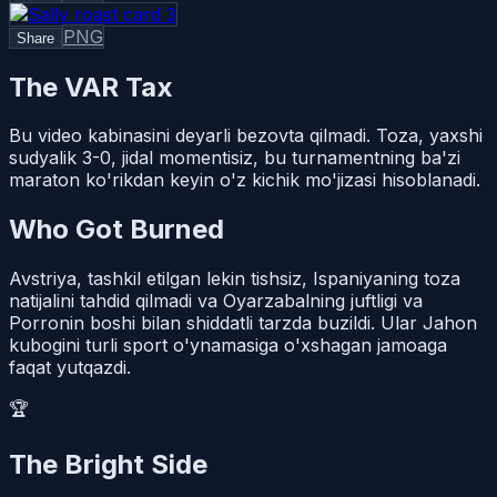
PNG
Share
The VAR Tax
Bu video kabinasini deyarli bezovta qilmadi. Toza, yaxshi
sudyalik 3-0, jidal momentisiz, bu turnamentning ba'zi
maraton ko'rikdan keyin o'z kichik mo'jizasi hisoblanadi.
Who Got Burned
Avstriya, tashkil etilgan lekin tishsiz, Ispaniyaning toza
natijalini tahdid qilmadi va Oyarzabalning juftligi va
Porronin boshi bilan shiddatli tarzda buzildi. Ular Jahon
kubogini turli sport o'ynamasiga o'xshagan jamoaga
faqat yutqazdi.
🏆
The Bright Side