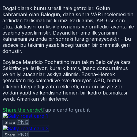
Dogal olarak bunu stresli hale getirdiler. Golun
kahramanI olan Balogun, daha sonra VAR incelemesinin
ardindan tartismali bir kirmizi karti almis, ABD ise son
otuz dakikasini on kisiyle oynamis ve oniitledigi avantaj ile
asabina yapistirmistir. Dayandiler, ama ilk yarisinin
kahramani su anda bir sonraki tura giremeyecektir - bu
sadece bu takimin yazabilecegi turden bir dramatik geri
donustir.
Boylece Mauricio Pochettino'nun takim Belcika'ya karsi
Sekizinciye ilerliyor, kuralik bitmiş, inanc dondurulmus
ve en iyi atacanlari askiya alinmis. Bosna-Hersek
gercekten hiç kalmadi ve eve donuyor. ABD, butun
ulkenin talep ettigi zaferi elde etti, onu on kisiyle zor
yoldan yaptI ve kendisine hemen bir kadro basmakasi
verdi. Amerikan stili ilerleme.
Share the verdict
Tap a card to grab it
PNG
Share
PNG
Share