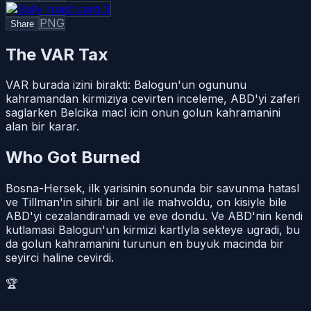
PNG
Share
The VAR Tax
VAR burada izini birakti: Balogun'un ogununu
kahramandan kirmiziya cevirten inceleme, ABD'yi zaferi
saglarken Belcika macI icin onun golun kahramanini
alan bir karar.
Who Got Burned
Bosna-Hersek, ilk yarisinin sonunda bir savunma hatasI
ve Tillman'in sihirli bir anI ile mahvoldu, on kisiyle bile
ABD'yi cezalandiramadi ve eve dondu. Ve ABD'nin kendi
kutlamasi Balogun'un kirmizi kartIyla sekteye ugradi, bu
da golun kahramanini turunun en buyuk macinda bir
seyirci haline cevirdi.
🏆