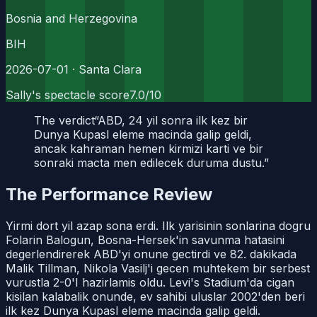
Bosnia and Herzegovina
BIH
2026-07-01
· Santa Clara
Sally's spectacle score
7.0
/10
The verdict
“
ABD, 24 yil sonra ilk kez bir
Dunya Kupasl eleme macinda galip geldi,
ancak kahraman hemen kirmizi karti ve bir
sonraki macta men edilecek duruma dustu.
”
The Performance Review
Yirmi dort yil azap sona erdi. Ilk yarisinin sonlarina dogru
Folarin Balogun, Bosna-Hersek'in savunma hatasini
degerlendirerek ABD'yi onune gectirdi ve 82. dakikada
Malik Tillman, Nikola Vasilj'i gecen muhtekem bir serbest
vurustla 2-0'I hazirlamis oldu. Levi's Stadium'da cigan
kisilan kalabalik onunde, ev sahibi uluslar 2002'den beri
ilk kez Dunya Kupasl eleme macinda galip geldi.