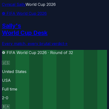
Cynical Sally
World Cup 2026
⚽ FIFA World Cup 2026
Sally's
World Cup Desk
Every match, every brutal verdict
→
⚽ FIFA World Cup 2026 ·
Round of 32
🇺🇸
United States
USA
Full time
2
-
0
🇧🇦