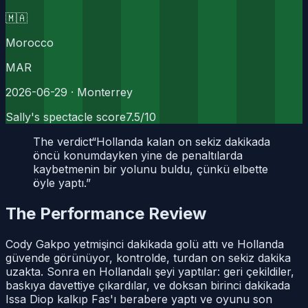
🇲🇦
Morocco
MAR
2026-06-29
· Monterrey
Sally's spectacle score
7.5
/10
The verdict
“
Hollanda kalan on sekiz dakikada
öncü konumdayken yine de penaltılarda
kaybetmenin bir yolunu buldu, çünkü elbette
öyle yaptı.
”
The Performance Review
Cody Gakpo yetmişinci dakikada golü attı ve Hollanda
güvende görünüyor, kontrolde, turdan on sekiz dakika
uzakta. Sonra en Hollandalı şeyi yaptılar: geri çekildiler,
baskıya davettiye çıkardılar, ve doksan birinci dakikada
Issa Diop kalkıp Fas'ı berabere yaptı ve oyunu son