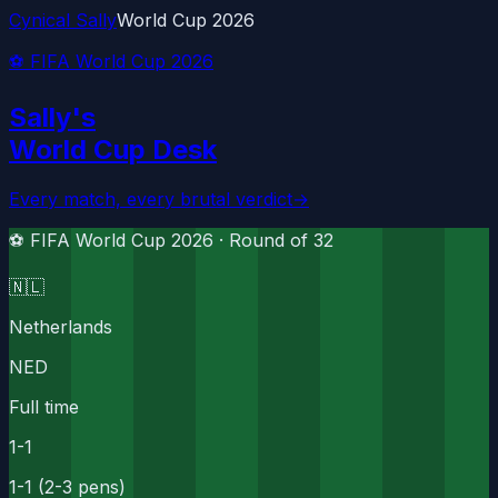
Cynical Sally
World Cup 2026
⚽ FIFA World Cup 2026
Sally's
World Cup Desk
Every match, every brutal verdict
→
⚽ FIFA World Cup 2026 ·
Round of 32
🇳🇱
Netherlands
NED
Full time
1
-
1
1-1 (2-3 pens)