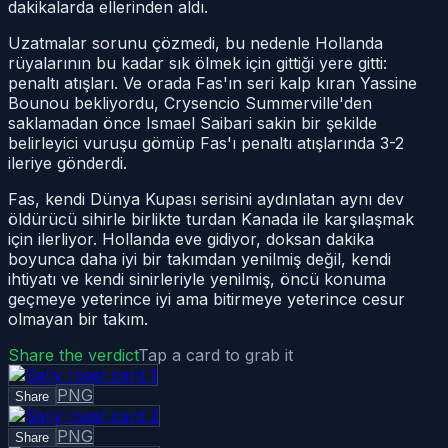
dakikalarda ellerinden aldı.
Uzatmalar sorunu çözmedi, bu nedenle Hollanda
rüyalarının bu kadar sık ölmek için gittiği yere gitti:
penaltı atışları. Ve orada Fas'ın seri kalp kıran Yassine
Bounou bekliyordu, Crysencio Summerville'den
saklamadan önce Ismael Saibari sakin bir şekilde
belirleyici vuruşu gömüp Fas'ı penaltı atışlarında 3-2
ileriye gönderdi.
Fas, kendi Dünya Kupası serisini aydınlatan aynı dev
öldürücü sihirle birlikte turdan Kanada ile karşılaşmak
için ilerliyor. Hollanda eve gidiyor, doksan dakika
boyunca daha iyi bir takımdan yenilmiş değil, kendi
ihtiyatı ve kendi sinirleriyle yenilmiş, öncü konuma
geçmeye yeterince iyi ama bitirmeye yeterince cesur
olmayan bir takım.
Share the verdict
Tap a card to grab it
PNG
Share
PNG
Share