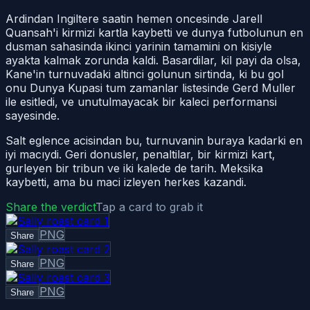
Ardindan Ingiltere saatin hemen oncesinde Jarell
Quansah'i kirmizi kartla kaybetti ve dunya futbolunun en
dusman sahasinda ikinci yarinin tamamini on kisiyle
ayakta kalmak zorunda kaldi. Basardilar, kil payi da olsa,
Kane'in turnuvadaki altinci golunun sirtinda, ki bu gol
onu Dunya Kupasi tum zamanlar listesinde Gerd Muller
ile esitledi, ve unutulmayacak bir kaleci performansi
sayesinde.
Salt eglence acisindan bu, turnuvanin buraya kadarki en
iyi macıydi. Geri donusler, penaltilar, bir kirmizi kart,
gurleyen bir tribun ve iki kalede de tarih. Meksika
kaybetti, ama bu maci izleyen herkes kazandi.
Share the verdict
Tap a card to grab it
PNG
Share
PNG
Share
PNG
Share