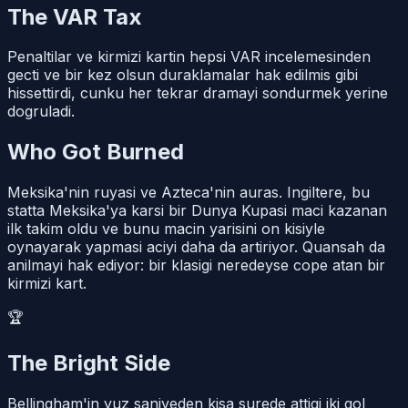
The VAR Tax
Penaltilar ve kirmizi kartin hepsi VAR incelemesinden
gecti ve bir kez olsun duraklamalar hak edilmis gibi
hissettirdi, cunku her tekrar dramayi sondurmek yerine
dogruladi.
Who Got Burned
Meksika'nin ruyasi ve Azteca'nin auras. Ingiltere, bu
statta Meksika'ya karsi bir Dunya Kupasi maci kazanan
ilk takim oldu ve bunu macin yarisini on kisiyle
oynayarak yapmasi aciyi daha da artiriyor. Quansah da
anilmayi hak ediyor: bir klasigi neredeyse cope atan bir
kirmizi kart.
🏆
The Bright Side
Bellingham'in yuz saniyeden kisa surede attigi iki gol