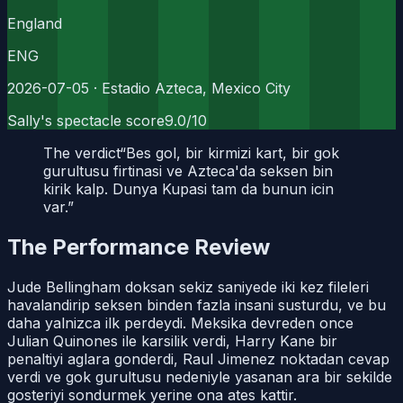
England
ENG
2026-07-05
· Estadio Azteca, Mexico City
Sally's spectacle score
9.0
/10
The verdict
“
Bes gol, bir kirmizi kart, bir gok
gurultusu firtinasi ve Azteca'da seksen bin
kirik kalp. Dunya Kupasi tam da bunun icin
var.
”
The Performance Review
Jude Bellingham doksan sekiz saniyede iki kez fileleri
havalandirip seksen binden fazla insani susturdu, ve bu
daha yalnizca ilk perdeydi. Meksika devreden once
Julian Quinones ile karsilik verdi, Harry Kane bir
penaltiyi aglara gonderdi, Raul Jimenez noktadan cevap
verdi ve gok gurultusu nedeniyle yasanan ara bir sekilde
gosteriyi sondurmek yerine ona ates kattir.