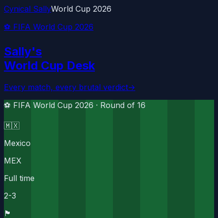
Cynical Sally
World Cup 2026
⚽ FIFA World Cup 2026
Sally's
World Cup Desk
Every match, every brutal verdict
→
⚽ FIFA World Cup 2026 ·
Round of 16
🇲🇽
Mexico
MEX
Full time
2
-
3
🏴󠁧󠁢󠁥󠁮󠁧󠁿