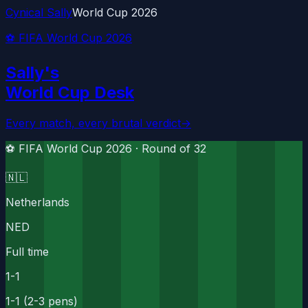
Cynical Sally
World Cup 2026
⚽ FIFA World Cup 2026
Sally's
World Cup Desk
Every match, every brutal verdict
→
⚽ FIFA World Cup 2026 ·
Round of 32
🇳🇱
Netherlands
NED
Full time
1
-
1
1-1 (2-3 pens)