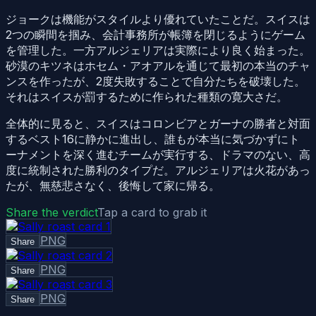
ジョークは機能がスタイルより優れていたことだ。スイスは
2つの瞬間を掴み、会計事務所が帳簿を閉じるようにゲーム
を管理した。一方アルジェリアは実際により良く始まった。
砂漠のキツネはホセム・アオアルを通じて最初の本当のチャ
ンスを作ったが、2度失敗することで自分たちを破壊した。
それはスイスが罰するために作られた種類の寛大さだ。
全体的に見ると、スイスはコロンビアとガーナの勝者と対面
するベスト16に静かに進出し、誰もが本当に気づかずにト
ーナメントを深く進むチームが実行する、ドラマのない、高
度に統制された勝利のタイプだ。アルジェリアは火花があっ
たが、無慈悲さなく、後悔して家に帰る。
Share the verdict
Tap a card to grab it
PNG
Share
PNG
Share
PNG
Share