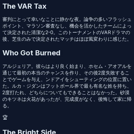
The VAR Tax
審判にとって幸いなことに静かな夜。論争の多いフラッシュ
ポイント、マラソン審査なし、機会を活かしたチームによっ
て決定された清潔な2-0。このトーナメントのVARドラマの
後、芝生のみで決定されたマッチはほぼ風変わりに感じた。
Who Got Burned
アルジェリア。彼らはより良く始まり、ホセム・アオアルを
通じて最初の本当のチャンスを作り、その後2度失敗するこ
とでゲームを与え、ンドアイをシューティングの位置に置い
た。ルカ・ジダンはフットボール界で最も有名な姓を持ち、
2度打たれ、どちらについてもできることはなかった。砂漠
のキツネは火花があったが、完成度がなく、後悔して家に帰
る。
🏆
The Bright Side