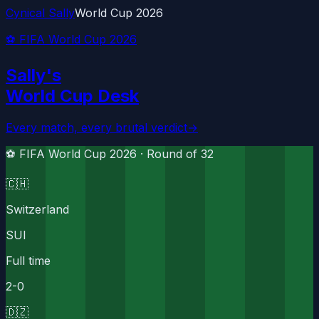
Cynical Sally
World Cup 2026
⚽ FIFA World Cup 2026
Sally's
World Cup Desk
Every match, every brutal verdict
→
⚽ FIFA World Cup 2026 ·
Round of 32
🇨🇭
Switzerland
SUI
Full time
2
-
0
🇩🇿