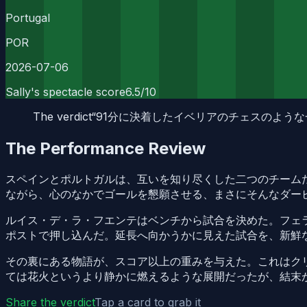
Portugal
POR
2026-07-06
Sally's spectacle score
6.5
/10
The verdict
“
91分に決着したイベリアのチェスのよう
The Performance Review
スペインとポルトガルは、互いを知り尽くした二つのチーム
ながら、心のなかでゴールを懇願させる、まさにそんなダー
ルイス・デ・ラ・フエンテはベンチから試合を決めた。フェ
ポストで押し込んだ。延長へ向かうかに見えた試合を、新鮮
その裏にある物語が、スコア以上の重みを与えた。これはク
ては花火というより静かに燃えるような展開だったが、結末
Share the verdict
Tap a card to grab it