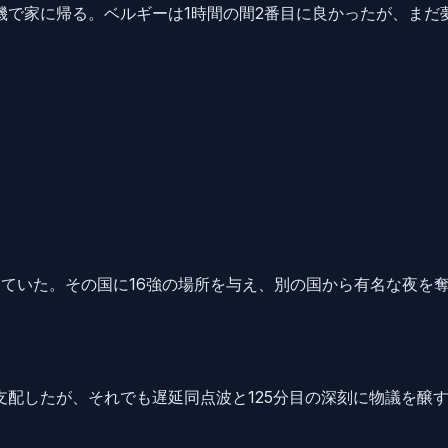
機で家に帰る。ベルギーは1時間の間2番目に良かったが、まだ
していた。その国に16強の場所を与え、別の国から有名な夜を
支配したが、それでも遅延同点波と125分目の深刻に物議を醸