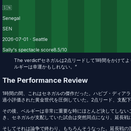
🇸🇳
Senegal
SEN
2026-07-01
· Seattle
Sally's spectacle score
8.5
/10
The verdict
“
セネガルは2点リードして1時間をかけて
ルギーは幸運かもしれない。
”
The Performance Review
1時間の間、これはセネガルの傑作だった。ハビブ・ディアラ
過小評価された黄金世代を圧倒していた。2点リード、支配
その後、ベルギーは非常に重要な時にほとんど決してしないこ
き、セネガルが支配していた試合は突然同点になり、延長戦
そしてそれは論争で終わり、もちろんそうなった。延長戦の深