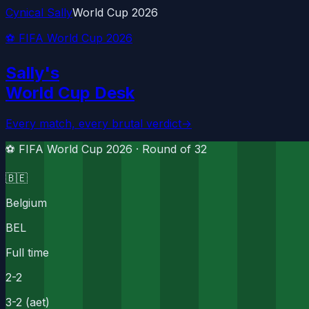
Cynical Sally
World Cup 2026
⚽ FIFA World Cup 2026
Sally's
World Cup Desk
Every match, every brutal verdict
→
⚽ FIFA World Cup 2026 ·
Round of 32
🇧🇪
Belgium
BEL
Full time
2
-
2
3-2 (aet)