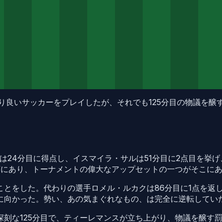
より良いサッカーをプレイしたが、それでも125分目の物議を
は24分目に得点し、イスマイラ・サルは51分目に2点目を挙
下にあり、トーナメントの偉大なアップセットの一つがそこに
とをした。代わりの選手ロメル・ルカクは86分目に1点を返
に向かった。勢い、あの気まぐれなもの、は完全に逆転してい
刻な125分目で、ティーレマンスが立ち上がり、物議を醸す罰則