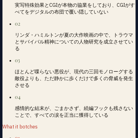
実写特殊効果とCGIが本物の協業をしており、CGIがす
べてをデジタルの布団で覆い隠していない
02
リンダ・ハミルトンが夏の大作映画の中で、トラウマ
とサバイバル精神についての人物研究を成立させてい
る
03
ほとんど喋らない悪役が、現代の三回モノローグする
敵役よりも、ただ静かに歩くだけで多くの脅威を発生
させる
04
感情的な結末が、ごまかさず、続編フックも残さない
ことで、すべての涙を正当に獲得している
What it botches
01