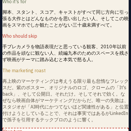
Who it's for
脚本、スタント、スコア、キャストがすべて同じ方向に引っ
張る大作とはどんなものかを思い出したい人、そしてこの映
画をスマホでしか観たことがない三十歳未満すべて。
Who should skip
手ブレカメラを物語表現だと思っている観客、2010年以前
の作品を頑なに観ない人、続編九本のためのスペースを残さ
ず映画がテーマに踏み込むと本気で怒る人。
The marketing roast
再上映のマーケティングは考えうる限り最も怠惰なフレック
スだ。紫のポスター、オリジナルのロゴ、クロームの「It's
back」、そして公開日。それだけ。そしてそれで効く。な
ぜなら映画自体がマーケティングだからだ。唯一の失敗は、
スタジオが「AI時代にかつてないほど関連性がある」と位置
付けようとしていることで、それは事実ではあるがLinkedIn
で孫子を引用するテックブロのように響く。