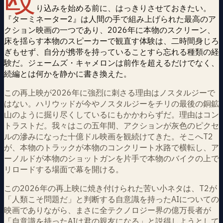
り込みを始める前に、はっきりさせておきたい。
『ターミネーター2』は人間の手で組み上げられた最高のア
クション映画の一つであり、2026年に本物のスクリーン、
床を揺らす本物のスピーカーで観直す体験は、二時間身じろ
ぎもせず、自分が携帯を持っていることすら忘れる種類の経
験だ。ジェームズ・キャメロンは前作を超えるだけでなく、
続編とは何かを静かに書き換えた。
この再上映が2026年に強烈に刺さる理由はノスタルジーで
はない。ハリウッドが今やノスタルジーをチリの最後の銅鉱
山のように掘り尽くしているにもかかわらずだ。理由はコン
トラストだ。我々はこの五年間、アクションが灰色のピクセ
ルの滲みになった十億ドル映画を観続けてきた。そこへT2
が、本物のトラックが本物のコンクリート水路で横転し、ア
ーノルドが本物のショットガンを片手で本物のバイクの上で
リロードする場面で幕を開ける。
この2026年の再上映に焼き付けられた苦い小ネタは、T2が
「人類こそ問題だ」と判断する自意識を持ったAIについての
映画でありながら、まさに全テクノロジー界の億万長者が
「自意識を持ったAIは君の親友になる」と説得しようとして