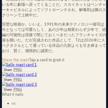
いる年に劇場へ戻ってくることだ。スカイネットはベンチャ
ーキャピタルによってソフトローンチされ、解毒剤は隣のス
クリーンで上映中だ。
完璧な映画か。いいえ。1991年の未来テクノロジー描写は
今となっては可愛らしく、あの少年は相変わらず少年で、続
編の可能性は溶接で閉じておくべきだったフランチャイズの
扉を開いた。だが完成された作品として、T2は2026年にス
ペクタクルとして通っている作品の九割よりも引き締まって
おり、賢く、感情的に誠実だ。
Share the roast
Tap a card to grab it
PNG
Share
PNG
Share
PNG
Share
What it nails
01