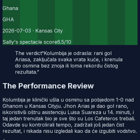
Ghana
GHA
2026-07-03
· Kansas City
Sally's spectacle score
6.5
/10
The verdict
“
Kolumbija je odrasla: rani gol
Ariasa, zaključala svaka vrata kuće, i krenula
do osmina bez znoja ili loma rekordu čistog
rezultata.
”
The Performance Review
Kolumbija je klinički ušla u osminu sa pobjedom 1-0 nad
Ghanom u Kansas Cityju. Jhon Arias je dao gol rano,
iskoristivši oštru asistenciju Luisa Suareza u 14. minuti, i
taj jedan trenutak bio je sve što su Los Cafeteros trebali.
Odavde su kontrolirali tempo, zadržali još jedan čist
rezultat, i nikada nisu izgledali kao da će izgubiti vodstvo.