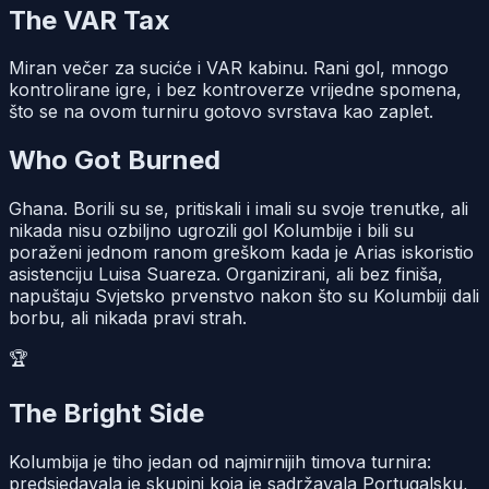
The VAR Tax
Miran večer za suciće i VAR kabinu. Rani gol, mnogo
kontrolirane igre, i bez kontroverze vrijedne spomena,
što se na ovom turniru gotovo svrstava kao zaplet.
Who Got Burned
Ghana. Borili su se, pritiskali i imali su svoje trenutke, ali
nikada nisu ozbiljno ugrozili gol Kolumbije i bili su
poraženi jednom ranom greškom kada je Arias iskoristio
asistenciju Luisa Suareza. Organizirani, ali bez finiša,
napuštaju Svjetsko prvenstvo nakon što su Kolumbiji dali
borbu, ali nikada pravi strah.
🏆
The Bright Side
Kolumbija je tiho jedan od najmirnijih timova turnira:
predsjedavala je skupini koja je sadržavala Portugalsku,