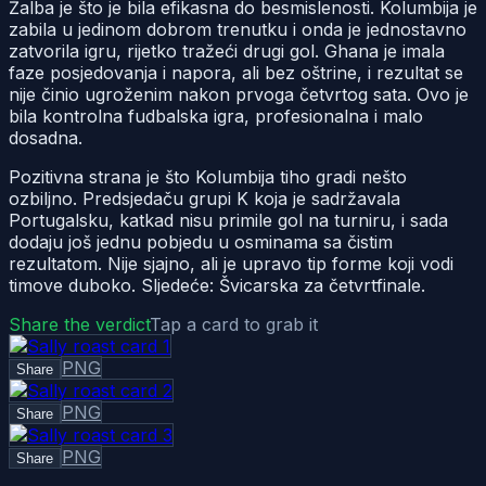
Žalba je što je bila efikasna do besmislenosti. Kolumbija je
zabila u jedinom dobrom trenutku i onda je jednostavno
zatvorila igru, rijetko tražeći drugi gol. Ghana je imala
faze posjedovanja i napora, ali bez oštrine, i rezultat se
nije činio ugroženim nakon prvoga četvrtog sata. Ovo je
bila kontrolna fudbalska igra, profesionalna i malo
dosadna.
Pozitivna strana je što Kolumbija tiho gradi nešto
ozbiljno. Predsjedaču grupi K koja je sadržavala
Portugalsku, katkad nisu primile gol na turniru, i sada
dodaju još jednu pobjedu u osminama sa čistim
rezultatom. Nije sjajno, ali je upravo tip forme koji vodi
timove duboko. Sljedeće: Švicarska za četvrtfinale.
Share the verdict
Tap a card to grab it
PNG
Share
PNG
Share
PNG
Share