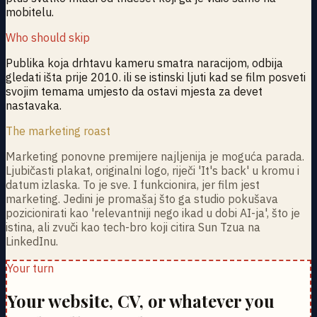
mobitelu.
Who should skip
Publika koja drhtavu kameru smatra naracijom, odbija
gledati išta prije 2010. ili se istinski ljuti kad se film posveti
svojim temama umjesto da ostavi mjesta za devet
nastavaka.
The marketing roast
Marketing ponovne premijere najljenija je moguća parada.
Ljubičasti plakat, originalni logo, riječi 'It's back' u kromu i
datum izlaska. To je sve. I funkcionira, jer film jest
marketing. Jedini je promašaj što ga studio pokušava
pozicionirati kao 'relevantniji nego ikad u dobi AI-ja', što je
istina, ali zvuči kao tech-bro koji citira Sun Tzua na
LinkedInu.
Your turn
Your website, CV, or whatever you