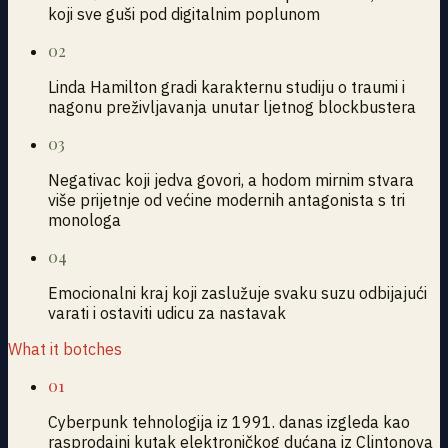
koji sve guši pod digitalnim poplunom
02
Linda Hamilton gradi karakternu studiju o traumi i
nagonu preživljavanja unutar ljetnog blockbustera
03
Negativac koji jedva govori, a hodom mirnim stvara
više prijetnje od većine modernih antagonista s tri
monologa
04
Emocionalni kraj koji zaslužuje svaku suzu odbijajući
varati i ostaviti udicu za nastavak
What it botches
01
Cyberpunk tehnologija iz 1991. danas izgleda kao
rasprodajni kutak elektroničkog dućana iz Clintonova