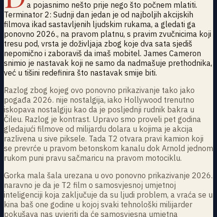
a pojasnimo nešto prije nego što počnem mlatiti.
Terminator 2: Sudnji dan jedan je od najboljih akcijskih
filmova ikad sastavljenih ljudskim rukama, a gledati ga
ponovno 2026., na pravom platnu, s pravim zvučnicima koji
tresu pod, vrsta je doživljaja zbog koje dva sata sjediš
nepomično i zaboraviš da imaš mobitel. James Cameron
snimio je nastavak koji ne samo da nadmašuje prethodnika,
već u tišini redefinira što nastavak smije biti.
Razlog zbog kojeg ovo ponovno prikazivanje tako jako
pogađa 2026. nije nostalgija, iako Hollywood trenutno
iskopava nostalgiju kao da je posljednji rudnik bakra u
Čileu. Razlog je kontrast. Upravo smo proveli pet godina
gledajući filmove od milijardu dolara u kojima je akcija
razlivena u sive piksele. Tada T2 otvara pravi kamion koji
se prevrće u pravom betonskom kanalu dok Arnold jednom
rukom puni pravu sačmaricu na pravom motociklu.
Gorka mala šala urezana u ovo ponovno prikazivanje 2026.
naravno je da je T2 film o samosvjesnoj umjetnoj
inteligenciji koja zaključuje da su ljudi problem, a vraća se u
kina baš one godine u kojoj svaki tehnološki milijarder
pokušava nas uvjeriti da će samosvjesna umjetna