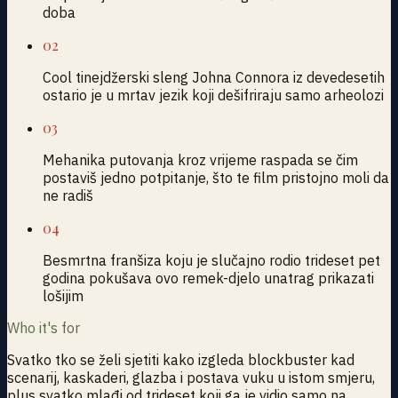
doba
02
Cool tinejdžerski sleng Johna Connora iz devedesetih
ostario je u mrtav jezik koji dešifriraju samo arheolozi
03
Mehanika putovanja kroz vrijeme raspada se čim
postaviš jedno potpitanje, što te film pristojno moli da
ne radiš
04
Besmrtna franšiza koju je slučajno rodio trideset pet
godina pokušava ovo remek-djelo unatrag prikazati
lošijim
Who it's for
Svatko tko se želi sjetiti kako izgleda blockbuster kad
scenarij, kaskaderi, glazba i postava vuku u istom smjeru,
plus svatko mlađi od trideset koji ga je vidio samo na