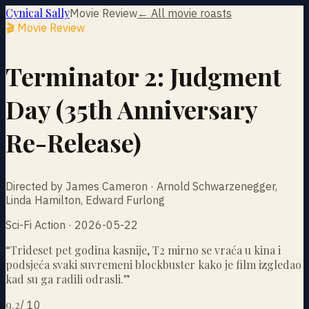
Cynical Sally
Movie Review
← All movie roasts
🎬 Movie Review
Terminator 2: Judgment
Day (35th Anniversary
Re-Release)
Directed by James Cameron · Arnold Schwarzenegger,
Linda Hamilton, Edward Furlong
Sci-Fi Action · 2026-05-22
“
Trideset pet godina kasnije, T2 mirno se vraća u kina i
podsjeća svaki suvremeni blockbuster kako je film izgledao
kad su ga radili odrasli.
”
9.2
/
10