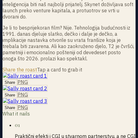
inteligencija biti naš najbolji prijatelj. Skynet doživljava soft
launch preko venture kapitala, a protuotrov se vrti u
dvorani do.
Je li to besprijekoran film? Nije. Tehnologija budućnosti iz
1991. danas djeluje slatko, dečko i dalje je dečko, a
implikacije nastavka otvorile su vrata franšize koja je
trebala biti zavarena. Ali kao zaokruženo djelo, T2 je čvršći,
pametniji i emocionalno pošteniji od devedeset posto
onoga što 2026. prolazi kao spektakl.
Share the roast
Tap a card to grab it
PNG
Share
PNG
Share
PNG
Share
What it nails
01
Praktični efekti i CGI u stvarnom partnerstvu, a ne CGI