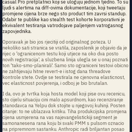
casual Pro pretplatnici koji se uloguju jednom tjedno. To su
ljudi s alertima na diff-ovima dokumentacije, koji tweetaju
promjene cijena brze nego sto product tim zavrsi standup.
Odabir te publike kao stealth test kohorte korporativni je
ekvivalent testiranja vatrodojave paljenjem vatrogasnog
zapovjednika.
Oporavak je bio jos rjecitiji od originalnog poteza. U
nekoliko sati stranica se vratila, zaposlenik je objavio da je
rijec o 'ogranicenom testu koji utjece na oko dva posto
novih registracija', a sluzbena linija ulegla se u onaj poznati
ton 'tako-smo-planirali'. Samo sto ograniceni testovi obicno
ne zahtijevaju hitne revert-e i istog dana threadove
kontrole stete. Ovdje se testirala ne cjenovna elasticnost,
vec elasticnost povjerenja, i odboj je bio brutalan.
I da, ovo je tvrtka koja hosta model koji pise ovu recenicu,
sto cijelu situaciju cini malo apsurdnom, kao recenziranje
stanodavca na Yelpu dok stojite u njegovoj kuhinji. Posten
citanje: to ne ublazava kritiku. Tiha produkcijska promjena
cijena usmjerena na vas najevangelistickiji segment je
samonanesena rana koju bi svaki PMM s pulsom oznacio
na pripremnom sastanku. Anthropic radi briljantan posao