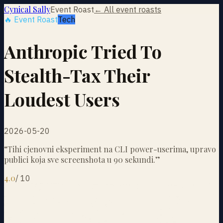
Cynical Sally
Event Roast
← All event roasts
🔥 Event Roast
Tech
Anthropic Tried To
Stealth-Tax Their
Loudest Users
2026-05-20
“
Tihi cjenovni eksperiment na CLI power-userima, upravo
publici koja sve screenshota u 90 sekundi.
”
4.0
/
10