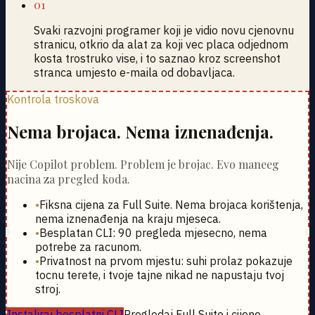
01
Svaki razvojni programer koji je vidio novu cjenovnu
stranicu, otkrio da alat za koji vec placa odjednom
kosta trostruko vise, i to saznao kroz screenshot
stranca umjesto e-maila od dobavljaca.
Kontrola troskova
Nema brojaca. Nema iznenađenja.
Nije Copilot problem. Problem je brojac. Evo maneeg
nacina za pregled koda.
•
Fiksna cijena za Full Suite. Nema brojaca korištenja,
nema iznenađenja na kraju mjeseca.
•
Besplatan CLI: 90 pregleda mjesecno, nema
potrebe za racunom.
•
Privatnost na prvom mjestu: suhi prolaz pokazuje
tocnu terete, i tvoje tajne nikad ne napustaju tvoj
stroj.
Instaliraj besplatni CLI
Pregledaj Full Suite i cijene