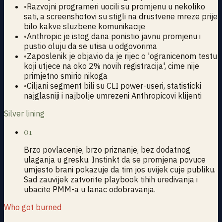
•
Razvojni programeri uocili su promjenu u nekoliko
sati, a screenshotovi su stigli na drustvene mreze prije
bilo kakve sluzbene komunikacije
•
Anthropic je istog dana ponistio javnu promjenu i
pustio oluju da se utisa u odgovorima
•
Zaposlenik je objavio da je rijec o 'ogranicenom testu
koji utjece na oko 2% novih registracija', cime nije
primjetno smirio nikoga
•
Ciljani segment bili su CLI power-useri, statisticki
najglasniji i najbolje umrezeni Anthropicovi klijenti
Silver lining
01
Brzo povlacenje, brzo priznanje, bez dodatnog
ulaganja u gresku. Instinkt da se promjena povuce
umjesto brani pokazuje da tim jos uvijek cuje publiku.
Sad zauvijek zatvorite playbook tihih uredivanja i
ubacite PMM-a u lanac odobravanja.
Who got burned