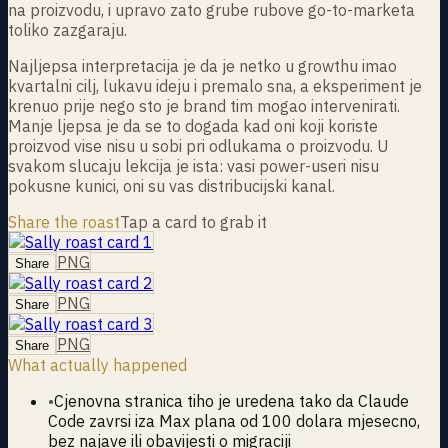
na proizvodu, i upravo zato grube rubove go-to-marketa
toliko zazgaraju.
Najljepsa interpretacija je da je netko u growthu imao
kvartalni cilj, lukavu ideju i premalo sna, a eksperiment je
krenuo prije nego sto je brand tim mogao intervenirati.
Manje ljepsa je da se to dogada kad oni koji koriste
proizvod vise nisu u sobi pri odlukama o proizvodu. U
svakom slucaju lekcija je ista: vasi power-useri nisu
pokusne kunici, oni su vas distribucijski kanal.
Share the roast
Tap a card to grab it
PNG
Share
PNG
Share
PNG
Share
What actually happened
•
Cjenovna stranica tiho je uredena tako da Claude
Code zavrsi iza Max plana od 100 dolara mjesecno,
bez najave ili obavijesti o migraciji