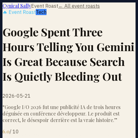
Cynical Sally
Event Roast
← All event roasts
🔥 Event Roast
Tech
Google Spent Three
Hours Telling You Gemini
Is Great Because Search
Is Quietly Bleeding Out
2026-05-21
“
Google I/O 2026 fut une publicité IA de trois heures
déguisée en conférence développeur. Le produit est
correct, le désespoir derrière est la vraie histoire.
”
6.0
/
10