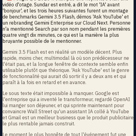
vidéo d'otage. Sundar est entré, a dit le mot 'IA' avant
'bonjour', et les trois heures suivantes furent un montage
de benchmarks Gemini 3.5 Flash, démos 'Ask YouTube' et
un rebranding Gemini Enterprise sur Cloud Next. Personne
n'a mentionné Search par son nom pendant les premières
quatre vingt dix minutes, ce qui est la manière la plus
bruyante possible de le mentionner.
Gemini 3.5 Flash est en réalité un modèle décent. Plus
rapide, moins cher, multimodal là où son prédécesseur ne
l'était pas, et la longue fenêtre de contexte semble enfin
utilisable plutôt que théorique. 'Ask YouTube' est le genre
de fonctionnalité qui aurait dû sortir il y a deux ans et qui
paraît à la fois en retard et en avance.
Le sous texte était impossible à manquer. Google est
l'entreprise qui a inventé le transformeur, regardé OpenAI
lui manger son déjeuner, et qui sprinte maintenant pour
convaincre Wall Street qu'un assistant IA collé à YouTube
et Gmail est un meilleur business que le produit publicitaire
le plus rentable jamais construit.
Le moment le plus honnête de tout l'événement fut une