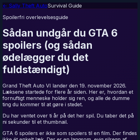
← Sally Theft Auto
Survival Guide
Spoilerfri overlevelsesguide
Sådan undgår du GTA 6
spoilers (og sådan
ødelægger du det
fuldstændigt)
Grand Theft Auto VI lander den 19. november 2026.
Læksene startede for flere år siden. Her er, hvordan et
fornuftigt menneske holder sig ren, og alle de dumme
ting du kommer til at gøre i stedet.
Du har ventet over ti år på det her spil. Du taber det på
ni sekunder til et thumbnail.
GTA 6 spoilers er ikke som spoilers til en film. Der findes
ikke ét enkelt læk. Der er en langsom, evig silregn af