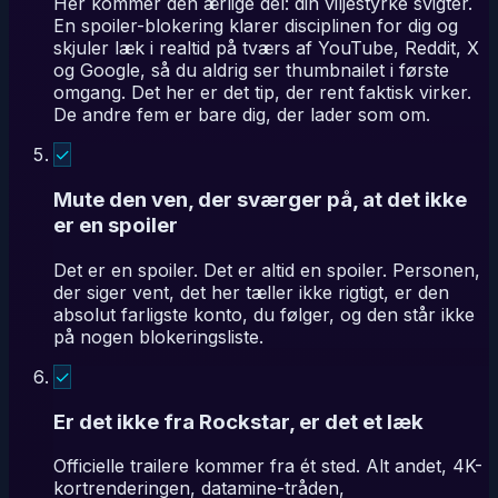
Her kommer den ærlige del: din viljestyrke svigter.
En spoiler-blokering klarer disciplinen for dig og
skjuler læk i realtid på tværs af YouTube, Reddit, X
og Google, så du aldrig ser thumbnailet i første
omgang. Det her er det tip, der rent faktisk virker.
De andre fem er bare dig, der lader som om.
✓
Mute den ven, der sværger på, at det ikke
er en spoiler
Det er en spoiler. Det er altid en spoiler. Personen,
der siger vent, det her tæller ikke rigtigt, er den
absolut farligste konto, du følger, og den står ikke
på nogen blokeringsliste.
✓
Er det ikke fra Rockstar, er det et læk
Officielle trailere kommer fra ét sted. Alt andet, 4K-
kortrenderingen, datamine-tråden,