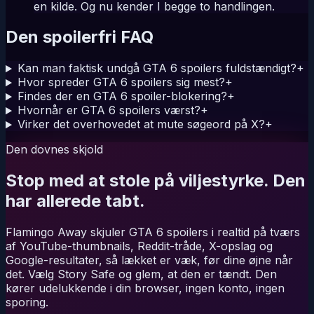
en kilde. Og nu kender I begge to handlingen.
Den spoilerfri FAQ
Kan man faktisk undgå GTA 6 spoilers fuldstændigt?
+
Hvor spreder GTA 6 spoilers sig mest?
+
Findes der en GTA 6 spoiler-blokering?
+
Hvornår er GTA 6 spoilers værst?
+
Virker det overhovedet at mute søgeord på X?
+
Den dovnes skjold
Stop med at stole på viljestyrke. Den
har allerede tabt.
Flamingo Away skjuler GTA 6 spoilers i realtid på tværs
af YouTube-thumbnails, Reddit-tråde, X-opslag og
Google-resultater, så lækket er væk, før dine øjne når
det. Vælg Story Safe og glem, at den er tændt. Den
kører udelukkende i din browser, ingen konto, ingen
sporing.