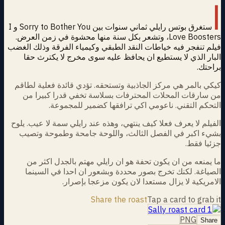
ا
ستغرق بوتس رايلي ثماني سنوات بين Sorry to Bother You و I
Love Boosters، وتشعر بكل سنة منها محشوة في زمن العرض.
فيلم تنفجر فيه خياطات النقد الطبقي وكيمياء الفرقة وذلك الغضب
البار الذي لا يستطيع ان يحافظ عليه سوى مخرج لا يكترث حقا
براحتك.
كيكي بالمر هي مركز الجاذبية وتستحقه. تؤدي قائدة فعلية لطاقم
من سارقات المحلات المحترفات بسلاسة تخفي قدرا كبيرا من
التحكم التقني. ناعومي اكي ترافقها كضمير للمجموعة.
الفيلم لا يعرف فعلا كيف ينتهي، وهذه عند رايلي سمة لا عيب. يلوح
بشيء اكبر في الفصل الثالث، واللوحة جامحة وطموحة وتصيب
جزئيا فقط.
ما يمنعه من ان يكون تحفة هو ان رايلي مهتم بالجدل اكثر من
الصياغة. لكنك تخرج بصور محددة وبشعور ان احدا في السينما
الامريكية لا يزال مستعدا لان يكون مزعجا بإصرار.
Share the roast
Tap a card to grab it
PNG
Share