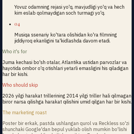
Yovuz odamning rejasi yo'q, mavjudligi yo'q va hech
kim eslab qolmaydigan soch turmagi yo'q.
04
Musiqa ssenariy ko'tara olishidan ko'ra filmning
jiddiyroq ekanligini ta'kidlashda davom etadi.
Who it's for
Juma kechasi bo'sh otalar, Atlantika ustidan parvozlar va
hayotida ombor o'q otishlari yetarli emasligini his qiladigan
har bir kishi.
Who should skip
2026 yilgi harakat trillerining 2014 yilgi triller hali qilmagan
biror narsa qilishga harakat qilishini umid qilgan har bir kishi.
The marketing roast
Poster bir erkak, pastda ushlangan qurol va Reckless so'zi
shunchaki Google'dan bepul yuklab olish mumkin bo'lishi