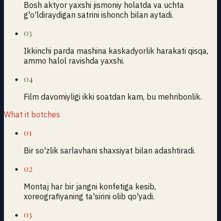
Bosh aktyor yaxshi jismoniy holatda va uchta
g'o'ldiraydigan satrini ishonch bilan aytadi.
03
Ikkinchi parda mashina kaskadyorlik harakati qisqa,
ammo halol ravishda yaxshi.
04
Film davomiyligi ikki soatdan kam, bu mehribonlik.
What it botches
01
Bir so'zlik sarlavhani shaxsiyat bilan adashtiradi.
02
Montaj har bir jangni konfetiga kesib,
xoreografiyaning ta'sirini olib qo'yadi.
03