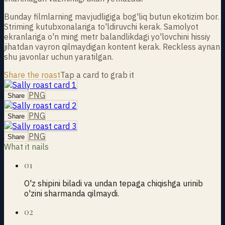
Bunday filmlarning mavjudligiga bog'liq butun ekotizim bor.
Striming kutubxonalariga to'ldiruvchi kerak. Samolyot
ekranlariga o'n ming metr balandlikdagi yo'lovchini hissiy
jihatdan vayron qilmaydigan kontent kerak. Reckless aynan
shu javonlar uchun yaratilgan.
Share the roast
Tap a card to grab it
PNG
Share
PNG
Share
PNG
Share
What it nails
01
O'z shipini biladi va undan tepaga chiqishga urinib
o'zini sharmanda qilmaydi.
02