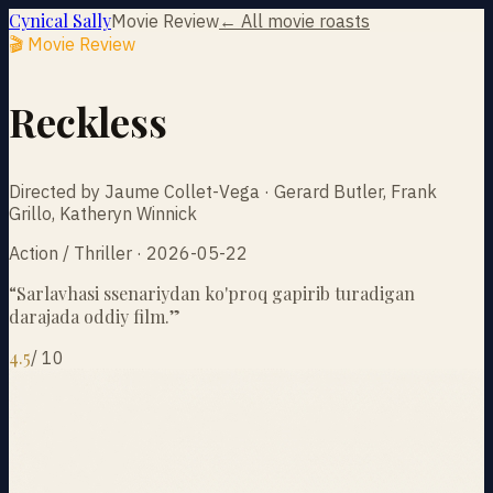
Cynical Sally
Movie Review
← All movie roasts
🎬 Movie Review
Reckless
Directed by Jaume Collet-Vega · Gerard Butler, Frank
Grillo, Katheryn Winnick
Action / Thriller · 2026-05-22
“
Sarlavhasi ssenariydan ko'proq gapirib turadigan
darajada oddiy film.
”
4.5
/
10