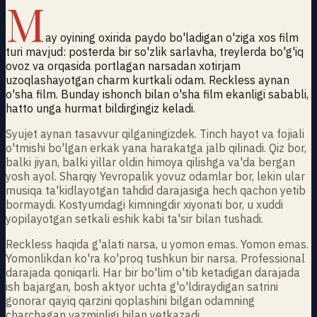
M
ay oyining oxirida paydo bo'ladigan o'ziga xos film
turi mavjud: posterda bir so'zlik sarlavha, treylerda bo'g'iq
ovoz va orqasida portlagan narsadan xotirjam
uzoqlashayotgan charm kurtkali odam. Reckless aynan
o'sha film. Bunday ishonch bilan o'sha film ekanligi sababli,
hatto unga hurmat bildirgingiz keladi.
Syujet aynan tasavvur qilganingizdek. Tinch hayot va fojiali
o'tmishi bo'lgan erkak yana harakatga jalb qilinadi. Qiz bor,
balki jiyan, balki yillar oldin himoya qilishga va'da bergan
yosh ayol. Sharqiy Yevropalik yovuz odamlar bor, lekin ular
musiqa ta'kidlayotgan tahdid darajasiga hech qachon yetib
bormaydi. Kostyumdagi kimningdir xiyonati bor, u xuddi
yopilayotgan setkali eshik kabi ta'sir bilan tushadi.
Reckless haqida g'alati narsa, u yomon emas. Yomon emas.
Yomonlikdan ko'ra ko'proq tushkun bir narsa. Professional
darajada qoniqarli. Har bir bo'lim o'tib ketadigan darajada
ish bajargan, bosh aktyor uchta g'o'ldiraydigan satrini
gonorar qayiq qarzini qoplashini bilgan odamning
charchagan vazminligi bilan yetkazadi.