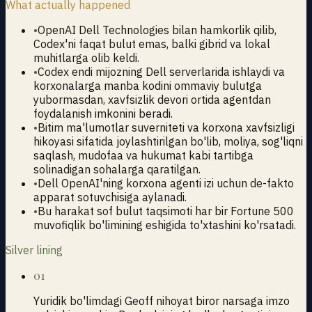
What actually happened
•
OpenAI Dell Technologies bilan hamkorlik qilib,
Codex'ni faqat bulut emas, balki gibrid va lokal
muhitlarga olib keldi.
•
Codex endi mijozning Dell serverlarida ishlaydi va
korxonalarga manba kodini ommaviy bulutga
yubormasdan, xavfsizlik devori ortida agentdan
foydalanish imkonini beradi.
•
Bitim ma'lumotlar suverniteti va korxona xavfsizligi
hikoyasi sifatida joylashtirilgan bo'lib, moliya, sog'liqni
saqlash, mudofaa va hukumat kabi tartibga
solinadigan sohalarga qaratilgan.
•
Dell OpenAI'ning korxona agenti izi uchun de-fakto
apparat sotuvchisiga aylanadi.
•
Bu harakat sof bulut taqsimoti har bir Fortune 500
muvofiqlik bo'limining eshigida to'xtashini ko'rsatadi.
Silver lining
01
Yuridik bo'limdagi Geoff nihoyat biror narsaga imzo