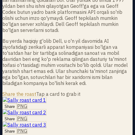
yildan beri shu ishni qilayotgan Geoff'ga ega va Geoff
Codex butun yadro bank platformasini API orqali so'rib
olishi uchun imzo qo'ymaydi. Geoff tepkilash mumkin
bo'lgan server xohlaydi. Dell Geoff tepkilash mumkin
bo'lgan serverlarni sotadi.
Bu yerda haqiqiy g'olib Dell, u o'n yil davomida AI
ziyofatidagi zerikarli apparat kompaniyasi bo'lgan va
to'satdan har bir tartibga solinadigan sanoat va mobil
davridan beri eng ko'p reklama qilingan dasturiy ta'minot
toifasi o'rtasidagi muhim vositachi bo'lib qoldi. Ular model
yaratish shart emas edi. Ular shunchaki ta'minot zanjiriga
ega bo'lgan, sotuvchilari har bir xaridorni ismi bilan
biladigan kompaniya bo'lishi kerak edi.
Share the roast
Tap a card to grab it
PNG
Share
PNG
Share
PNG
Share