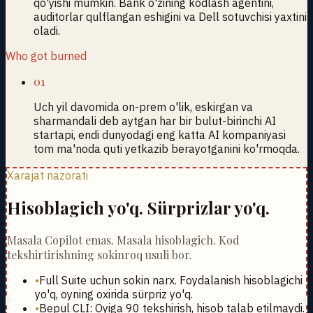
qo'yishi mumkin. Bank o'zining kodlash agentini,
auditorlar qulflangan eshigini va Dell sotuvchisi yaxtini
oladi.
Who got burned
01
Uch yil davomida on-prem o'lik, eskirgan va
sharmandali deb aytgan har bir bulut-birinchi AI
startapi, endi dunyodagi eng katta AI kompaniyasi
tom ma'noda quti yetkazib berayotganini ko'rmoqda.
Xarajat nazorati
Hisoblagich yo'q. Sürprizlar yo'q.
Masala Copilot emas. Masala hisoblagich. Kod
tekshirtirishning sokinroq usuli bor.
•
Full Suite uchun sokin narx. Foydalanish hisoblagichi
yo'q, oyning oxirida sürpriz yo'q.
•
Bepul CLI: Oyiga 90 tekshirish, hisob talab etilmaydi.