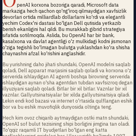
penAI korxona bozoriga qaradi, Microsoft data
markaziga hech qachon qo'ng'iroq qilmaydigan xavfsizlik
devorlari ortida milliardlab dollarlarni ko'rdi va elegantli
yechim Codex'ni dastasi bo'lgan Dell qutisida yetkazib
berish ekanligini hal qildi. Bu murakkab gibrid strategiya
sifatida sotilmoqda. Aslida, bu OpenAI har bir bank,
kasalxona va davlat agentligi o'z mulkidagi kodni jismonan
o'ziga tegishli bo'lmagan bulutga yuklashdan ko'ra shisha
chaynashni afzal ko'rishini anglashidir.
Bu yurishning daho jihati shundaki, OpenAI modelni saqlab
qoladi, Dell apparat marjasini saqlab qoladi va korxona o'z
serverida ishlaydigan AI agenti boshqa birovning serverida
ishlaydigan aynan o'sha agentdan tubdan xavfsizroq degan
illyuziyani saqlab qoladi. Bitlar bir xil bitlar. Vaznlar bir xil
vaznlar. Gallyutsinatsiyalar bir xilda gallyutsinatsiya qiladi.
Lekin endi kod bazasi va internet o'rtasida qulflangan eshik
bor va bu eshik muvofiqlik dunyosida oltinga teng.
Hech kim ovoz chiqarib aytmaydigan ostki matn shundaki,
OpenAI sof bulut tezisining shipi borligini jimgina tan oladi.
To'qqiz raqamli IT byudjetlari bo'lgan eng katta
sarflashlarning qoidalari bor. Ular yuridik bo'limda 1997