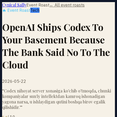
Cynical Sally
Event Roast
← All event roasts
🔥 Event Roast
Tech
OpenAI Ships Codex To
Your Basement Because
The Bank Said No To The
Cloud
2026-05-22
“
Codex nihoyat server xonasiga ko'chib o'tmoqda, chunki
kompaniyalar sun'iy intellektdan kamroq ishonadigan
yagona narsa, u ishlaydigan qutini boshqa birov egalik
qilishidir.
”
6.5
/
10