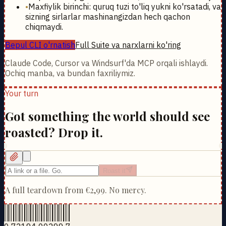
•
Maxfiylik birinchi: quruq tuzi to'liq yukni ko'rsatadi, va
sizning sirlarlar mashinangizdan hech qachon
chiqmaydi.
Bepul CLI o'rnatish
Full Suite va narxlarni ko'ring
Claude Code, Cursor va Windsurf'da MCP orqali ishlaydi.
Ochiq manba, va bundan faxriliymiz.
Your turn
Got something the world should see
roasted? Drop it.
Roast it
A full teardown from
€2,99
. No mercy.