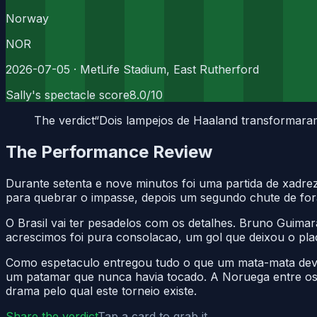
Norway
NOR
2026-07-05
· MetLife Stadium, East Rutherford
Sally's spectacle score
8.0
/10
The verdict
“
Dois lampejos de Haaland transformar
The Performance Review
Durante setenta e nove minutos foi uma partida de xadre
para quebrar o impasse, depois um segundo chute de fora
O Brasil vai ter pesadelos com os detalhes. Bruno Guima
acrescimos foi pura consolacao, um gol que deixou o pla
Como espetaculo entregou tudo o que um mata-mata deve
um patamar que nunca havia tocado. A Noruega entre os o
drama pelo qual este torneio existe.
Share the verdict
Tap a card to grab it