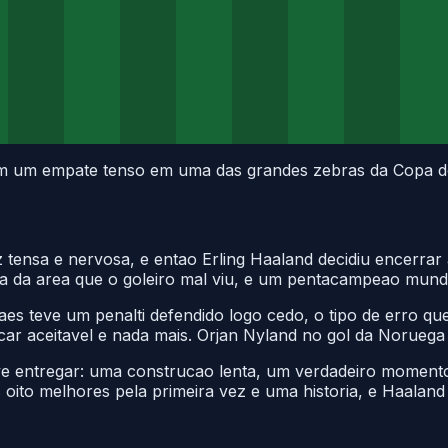
am um empate tenso em uma das grandes zebras da Copa 
z tensa e nervosa, e entao Erling Haaland decidiu encerr
 da area que o goleiro mal viu, e um pentacampeao mundia
raes teve um penalti defendido logo cedo, o tipo de erro 
car aceitavel e nada mais. Orjan Nyland no gol da Norueg
 entregar: uma construcao lenta, um verdadeiro momento
ito melhores pela primeira vez e uma historia, e Haaland