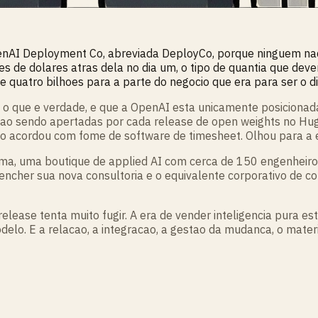
enAI Deployment Co, abreviada DeployCo, porque ninguem naq
 de dolares atras dela no dia um, o tipo de quantia que deveri
quatro bilhoes para a parte do negocio que era para ser o din
 o que e verdade, e que a OpenAI esta unicamente posicionada 
tao sendo apertadas por cada release de open weights no Hug
acordou com fome de software de timesheet. Olhou para a ec
a, uma boutique de applied AI com cerca de 150 engenheir
eencher sua nova consultoria e o equivalente corporativo de 
lease tenta muito fugir. A era de vender inteligencia pura es
lo. E a relacao, a integracao, a gestao da mudanca, o mate