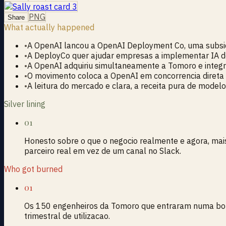
PNG
Share
What actually happened
•
A OpenAI lancou a OpenAI Deployment Co, uma subsidiar
•
A DeployCo quer ajudar empresas a implementar IA de
•
A OpenAI adquiriu simultaneamente a Tomoro e integr
•
O movimento coloca a OpenAI em concorrencia direta
•
A leitura do mercado e clara, a receita pura de model
Silver lining
01
Honesto sobre o que o negocio realmente e agora, mai
parceiro real em vez de um canal no Slack.
Who got burned
01
Os 150 engenheiros da Tomoro que entraram numa bout
trimestral de utilizacao.