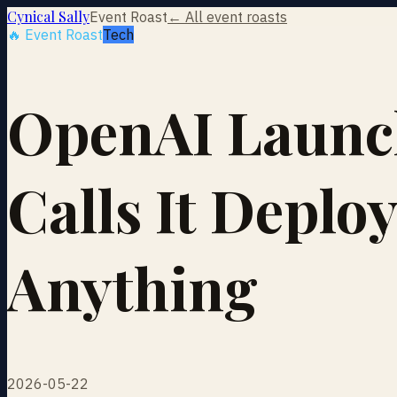
Cynical Sally
Event Roast
← All event roasts
🔥 Event Roast
Tech
OpenAI Launch
Calls It Deploy
Anything
2026-05-22