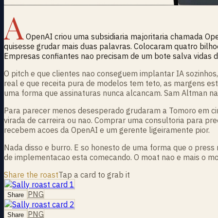
A
OpenAI criou uma subsidiaria majoritaria chamada Op
quisesse grudar mais duas palavras. Colocaram quatro bilhoes
Empresas confiantes nao precisam de um bote salva vidas de 
O pitch e que clientes nao conseguem implantar IA sozinhos,
real e que receita pura de modelos tem teto, as margens es
uma forma que assinaturas nunca alcancam. Sam Altman nao 
Para parecer menos desesperado grudaram a Tomoro em cim
virada de carreira ou nao. Comprar uma consultoria para pr
recebem acoes da OpenAI e um gerente ligeiramente pior.
Nada disso e burro. E so honesto de uma forma que o press re
de implementacao esta comecando. O moat nao e mais o mode
Share the roast
Tap a card to grab it
PNG
Share
PNG
Share