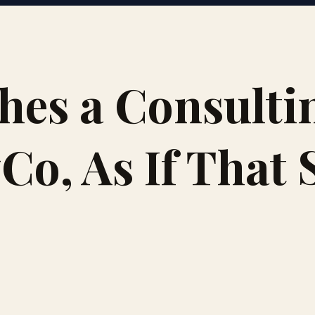
es a Consulti
Co, As If That 