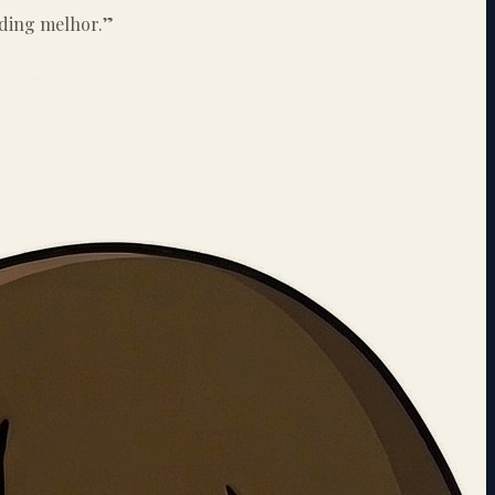
ding melhor.
”