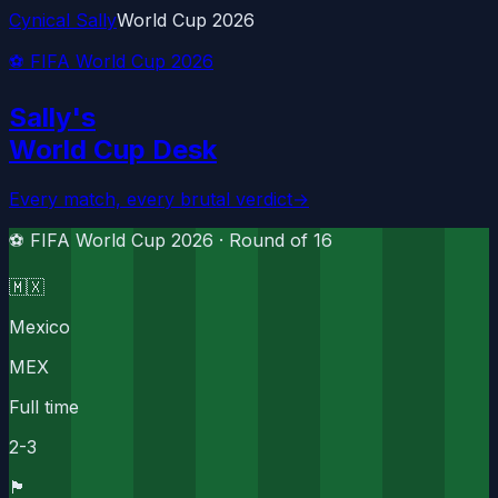
Cynical Sally
World Cup 2026
⚽ FIFA World Cup 2026
Sally's
World Cup Desk
Every match, every brutal verdict
→
⚽ FIFA World Cup 2026 ·
Round of 16
🇲🇽
Mexico
MEX
Full time
2
-
3
🏴󠁧󠁢󠁥󠁮󠁧󠁿