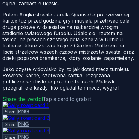
ognia, zamiast je ugasic.
Potem Anglia stracila Jarella Quansaha po czerwonej
kartce tuz przed godzina gry i musiala przetrwac cala
druga polowe w dziesiatke na najbardziej wrogim
stadionie swiatowego futbolu. Udalo sie, rzutem na
tasme, na plecach szostego gola Kane'a w turnieju,
trafienia, ktore zrownalo go z Gerdem Mullerem na
liscie strzelcow wszech czasow mistrzostw swiata, oraz
dzieki popisowi bramkarza, ktory zostanie zapamietany.
Jako czyste widowisko byl to jak dotad mecz turnieju.
Powroty, karne, czerwona kartka, rozgrzana
publicznosc i historia po obu stronach. Meksyk
przegral, ale kazdy, kto ogladal ten mecz, wygral.
Share the verdict
Tap a card to grab it
PNG
Share
PNG
Share
PNG
Share