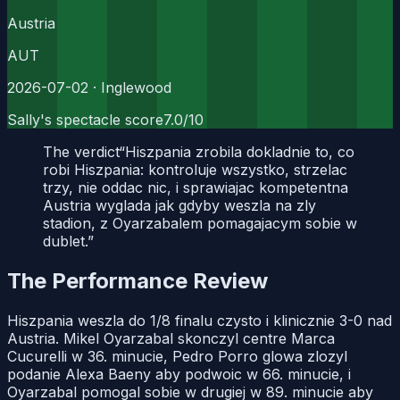
Austria
AUT
2026-07-02
· Inglewood
Sally's spectacle score
7.0
/10
The verdict
“
Hiszpania zrobila dokladnie to, co
robi Hiszpania: kontroluje wszystko, strzelac
trzy, nie oddac nic, i sprawiajac kompetentna
Austria wyglada jak gdyby weszla na zly
stadion, z Oyarzabalem pomagajacym sobie w
dublet.
”
The Performance Review
Hiszpania weszla do 1/8 finalu czysto i klinicznie 3-0 nad
Austria. Mikel Oyarzabal skonczyl centre Marca
Cucurelli w 36. minucie, Pedro Porro glowa zlozyl
podanie Alexa Baeny aby podwoic w 66. minucie, i
Oyarzabal pomogal sobie w drugiej w 89. minucie aby