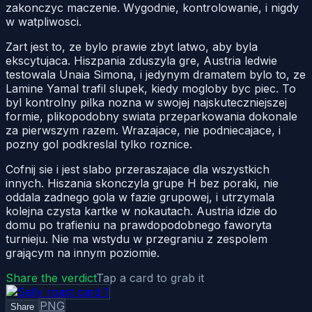
zakonczyc maczenie. Wygodnie, kontrolowanie, i nigdy
w watpliwosci.
Zart jest to, ze bylo prawie zbyt latwo, aby byla
ekscytujaca. Hiszpania zduszyla gre, Austria ledwie
testowala Unaia Simona, i jedynym dramatem bylo to, ze
Lamine Yamal trafil slupek, kiedy mogloby byc piec. To
byl kontrolny pilka nozna w swojej najskuteczniejszej
formie, plikopodobny swiata przeparkowania dokonale
za pierwszym razem. Wrazajace, nie podniecajace, i
pozny gol podkreslal tylko roznice.
Cofnij sie i jest slabo przeraszajace dla wszystkich
innych. Hiszania skonczyla grupe H bez poraki, nie
oddala zadnego gola w fazie grupowej, i utrzymala
kolejna czysta kartke w nokautach. Austria idzie do
domu po trafieniu na prawdopodobnego faworyta
turnieju. Nie ma wstydu w przegraniu z zespolem
grającym na innym poziomie.
Share the verdict
Tap a card to grab it
PNG
Share