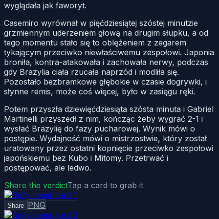
wyglądała jak faworyt.
Casemiro wyrównał w pięćdziesiątej szóstej minutzie
grzmiennym uderzeniem głową na drugim słupku, a od
tego momentu stało się to oblężeniem z zegarem
tykającym przeciwko niewłaściwemu zespołowi. Japonia
broniła, kontra-atakowała i zachowała nerwy, podczas
gdy Brazylia ciała rzucała naprzód i modliła się.
Pozostało bezbramkowe głębokie w czasie dogrywki, i
słynne remis, może coś więcej, było w zasięgu ręki.
Potem przyszła dziewięćdziesiąta szósta minuta i Gabriel
Martinelli przyszedł z nim, kończąc żeby wygrać 2-1 i
wysłać Brazylię do fazy pucharowej. Wynik mówi o
postępie. Wydajność mówi o mistrzostwie, który został
uratowany przez ostatni kopnięcie przeciwko zespołowi
japońskiemu bez Kubo i Mitomy. Przetrwać i
postępować, ale ledwo.
Share the verdict
Tap a card to grab it
PNG
Share