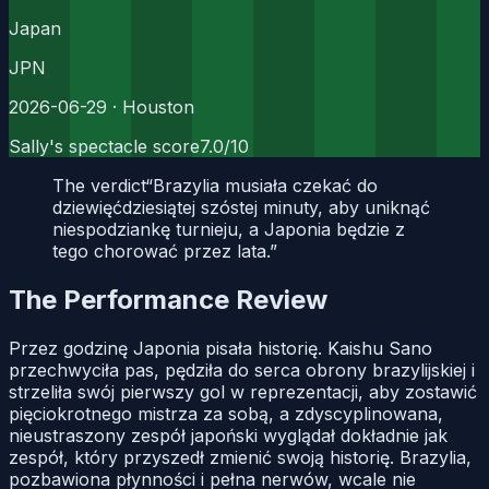
Japan
JPN
2026-06-29
· Houston
Sally's spectacle score
7.0
/10
The verdict
“
Brazylia musiała czekać do
dziewięćdziesiątej szóstej minuty, aby uniknąć
niespodziankę turnieju, a Japonia będzie z
tego chorować przez lata.
”
The Performance Review
Przez godzinę Japonia pisała historię. Kaishu Sano
przechwyciła pas, pędziła do serca obrony brazylijskiej i
strzeliła swój pierwszy gol w reprezentacji, aby zostawić
pięciokrotnego mistrza za sobą, a zdyscyplinowana,
nieustraszony zespół japoński wyglądał dokładnie jak
zespół, który przyszedł zmienić swoją historię. Brazylia,
pozbawiona płynności i pełna nerwów, wcale nie