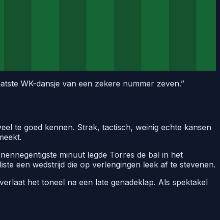
t laatste WK-dansje van een zekere nummer zeven.
”
eel te goed kennen. Strak, tactisch, weinig echte kansen
meekt.
enennegentigste minuut legde Torres de bal in het
te een wedstrijd die op verlengingen leek af te stevenen.
verlaat het toneel na een late genadeklap. Als spektakel