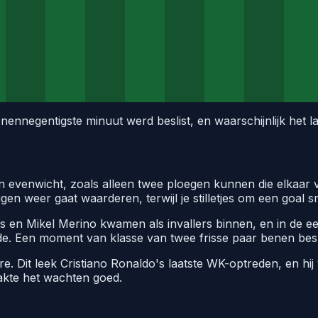
enennegentigste minuut werd beslist, en waarschijnlijk he
n evenwicht, zoals alleen twee ploegen kunnen die elkaar v
en weer gaat waarderen, terwijl je stilletjes om een goal s
es en Mikel Merino kwamen als invallers binnen, en in de e
. Een moment van klasse van twee frisse paar benen beslis
. Dit leek Cristiano Ronaldo's laatste WK-optreden, en hij 
akte het wachten goed.