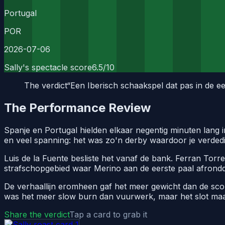
Portugal
POR
2026-07-06
Sally's spectacle score
6.5
/10
The verdict
“
Een Iberisch schaakspel dat pas in de e
The Performance Review
Spanje en Portugal hielden elkaar negentig minuten lang i
en veel spanning: het was zo'n derby waardoor je verdedig
Luis de la Fuente besliste het vanaf de bank. Ferran Torr
strafschopgebied waar Merino aan de eerste paal afrondde
De verhaallijn eromheen gaf het meer gewicht dan de score
was het meer slow burn dan vuurwerk, maar het slot ma
Share the verdict
Tap a card to grab it