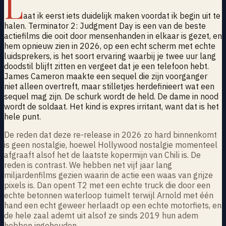
L
aat ik eerst iets duidelijk maken voordat ik begin uit te
halen. Terminator 2: Judgment Day is een van de beste
actiefilms die ooit door mensenhanden in elkaar is gezet, en
hem opnieuw zien in 2026, op een echt scherm met echte
luidsprekers, is het soort ervaring waarbij je twee uur lang
doodstil blijft zitten en vergeet dat je een telefoon hebt.
James Cameron maakte een sequel die zijn voorganger
niet alleen overtreft, maar stilletjes herdefinieert wat een
sequel mag zijn. De schurk wordt de held. De dame in nood
wordt de soldaat. Het kind is expres irritant, want dat is het
hele punt.
De reden dat deze re-release in 2026 zo hard binnenkomt
is geen nostalgie, hoewel Hollywood nostalgie momenteel
afgraaft alsof het de laatste kopermijn van Chili is. De
reden is contrast. We hebben net vijf jaar lang
miljardenfilms gezien waarin de actie een waas van grijze
pixels is. Dan opent T2 met een echte truck die door een
echte betonnen waterloop tuimelt terwijl Arnold met één
hand een echt geweer herlaadt op een echte motorfiets, en
de hele zaal ademt uit alsof ze sinds 2019 hun adem
hebben ingehouden.