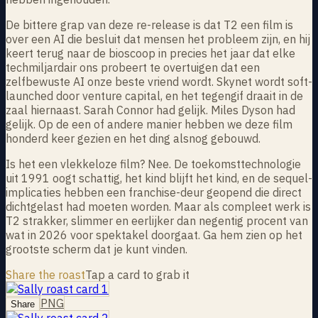
De bittere grap van deze re-release is dat T2 een film is
over een AI die besluit dat mensen het probleem zijn, en hij
keert terug naar de bioscoop in precies het jaar dat elke
techmiljardair ons probeert te overtuigen dat een
zelfbewuste AI onze beste vriend wordt. Skynet wordt soft-
launched door venture capital, en het tegengif draait in de
zaal hiernaast. Sarah Connor had gelijk. Miles Dyson had
gelijk. Op de een of andere manier hebben we deze film
honderd keer gezien en het ding alsnog gebouwd.
Is het een vlekkeloze film? Nee. De toekomsttechnologie
uit 1991 oogt schattig, het kind blijft het kind, en de sequel-
implicaties hebben een franchise-deur geopend die direct
dichtgelast had moeten worden. Maar als compleet werk is
T2 strakker, slimmer en eerlijker dan negentig procent van
wat in 2026 voor spektakel doorgaat. Ga hem zien op het
grootste scherm dat je kunt vinden.
Share the roast
Tap a card to grab it
PNG
Share