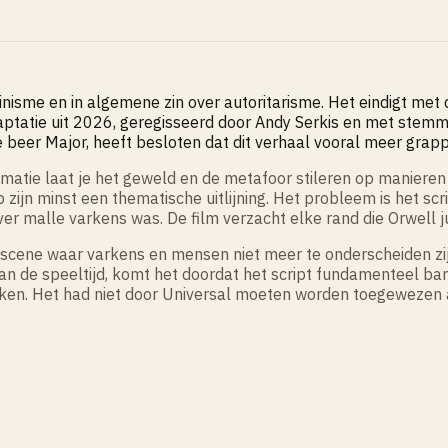
alinisme en in algemene zin over autoritarisme. Het eindigt met
atie uit 2026, geregisseerd door Andy Serkis en met stemm
 beer Major, heeft besloten dat dit verhaal vooral meer grapp
atie laat je het geweld en de metafoor stileren op manieren die
zijn minst een thematische uitlijning. Het probleem is het scri
r malle varkens was. De film verzacht elke rand die Orwell j
lotscene waar varkens en mensen niet meer te onderscheiden z
 van de speeltijd, komt het doordat het script fundamenteel ba
aken. Het had niet door Universal moeten worden toegewezen a