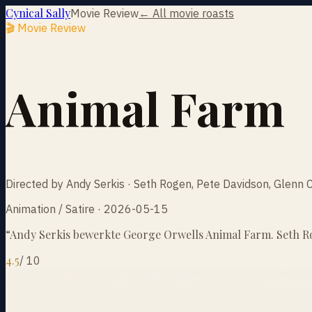
Cynical Sally
Movie Review
← All movie roasts
🎬 Movie Review
Animal Farm
Directed by Andy Serkis · Seth Rogen, Pete Davidson, Glenn 
Animation / Satire · 2026-05-15
“
Andy Serkis bewerkte George Orwells Animal Farm. Seth Rog
4.5
/
10