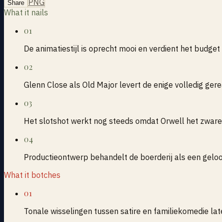
PNG
Share
What it nails
01
De animatiestijl is oprecht mooi en verdient het budget
02
Glenn Close als Old Major levert de enige volledig ge
03
Het slotshot werkt nog steeds omdat Orwell het zwar
04
Productieontwerp behandelt de boerderij als een gelo
What it botches
01
Tonale wisselingen tussen satire en familiekomedie lat