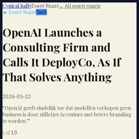
Cynical Sally
Event Roast
← All event roasts
🔥 Event Roast
Tech
OpenAI Launches a
Consulting Firm and
Calls It DeployCo, As If
That Solves Anything
2026-05-22
“
OpenAI geeft eindelijk toe dat modellen verkopen geen
business is door stilletjes Accenture met betere branding
te worden.
”
5.5
/
10