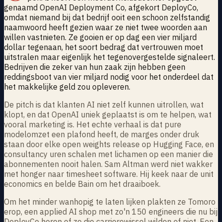
genaamd OpenAI Deployment Co, afgekort DeployCo,
omdat niemand bij dat bedrijf ooit een schoon zelfstandig
naamwoord heeft gezien waar ze niet twee woorden aan
willen vastnieten. Ze gooien er op dag een vier miljard
dollar tegenaan, het soort bedrag dat vertrouwen moet
uitstralen maar eigenlijk het tegenovergestelde signaleert.
Bedrijven die zeker van hun zaak zijn hebben geen
reddingsboot van vier miljard nodig voor het onderdeel dat
het makkelijke geld zou opleveren.
De pitch is dat klanten AI niet zelf kunnen uitrollen, wat
klopt, en dat OpenAI uniek geplaatst is om te helpen, wat
vooral marketing is. Het echte verhaal is dat pure
modelomzet een plafond heeft, de marges onder druk
staan door elke open weights release op Hugging Face, en
consultancy uren schalen met lichamen op een manier die
abonnementen nooit halen. Sam Altman werd niet wakker
met honger naar timesheet software. Hij keek naar de unit
economics en belde Bain om het draaiboek.
Om het minder wanhopig te laten lijken plakten ze Tomoro
erop, een applied AI shop met zo'n 150 engineers die nu bij
DeployCo horen of ze die carrierewissel wilden of niet. Een