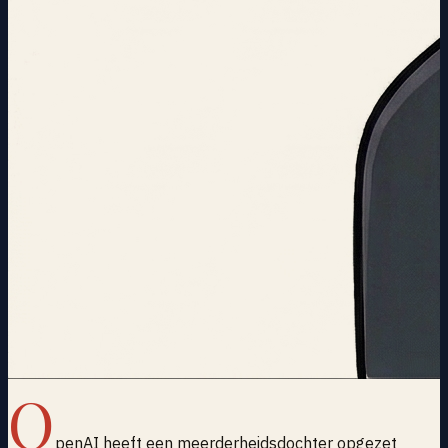
O
penAI heeft een meerderheidsdochter opgezet