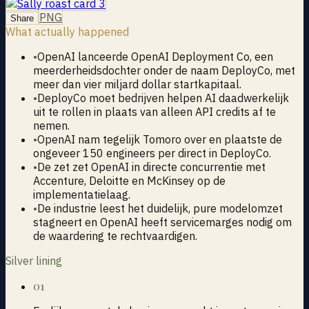
PNG
Share
What actually happened
•
OpenAI lanceerde OpenAI Deployment Co, een
meerderheidsdochter onder de naam DeployCo, met
meer dan vier miljard dollar startkapitaal.
•
DeployCo moet bedrijven helpen AI daadwerkelijk
uit te rollen in plaats van alleen API credits af te
nemen.
•
OpenAI nam tegelijk Tomoro over en plaatste de
ongeveer 150 engineers per direct in DeployCo.
•
De zet zet OpenAI in directe concurrentie met
Accenture, Deloitte en McKinsey op de
implementatielaag.
•
De industrie leest het duidelijk, pure modelomzet
stagneert en OpenAI heeft servicemarges nodig om
de waardering te rechtvaardigen.
Silver lining
01