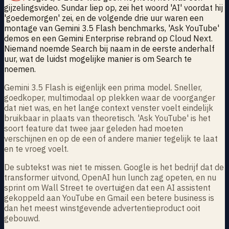
gijzelingsvideo. Sundar liep op, zei het woord 'AI' voordat hij
'goedemorgen' zei, en de volgende drie uur waren een
montage van Gemini 3.5 Flash benchmarks, 'Ask YouTube'
demos en een Gemini Enterprise rebrand op Cloud Next.
Niemand noemde Search bij naam in de eerste anderhalf
uur, wat de luidst mogelijke manier is om Search te
noemen.
Gemini 3.5 Flash is eigenlijk een prima model. Sneller,
goedkoper, multimodaal op plekken waar de voorganger
dat niet was, en het lange context venster voelt eindelijk
bruikbaar in plaats van theoretisch. 'Ask YouTube' is het
soort feature dat twee jaar geleden had moeten
verschijnen en op de een of andere manier tegelijk te laat
en te vroeg voelt.
De subtekst was niet te missen. Google is het bedrijf dat de
transformer uitvond, OpenAI hun lunch zag opeten, en nu
sprint om Wall Street te overtuigen dat een AI assistent
gekoppeld aan YouTube en Gmail een betere business is
dan het meest winstgevende advertentieproduct ooit
gebouwd.