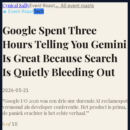
Cynical Sally
Event Roast
← All event roasts
🔥 Event Roast
Tech
Google Spent Three
Hours Telling You Gemini
Is Great Because Search
Is Quietly Bleeding Out
2026-05-21
“
Google I/O 2026 was een drie uur durende AI reclamespot
vermomd als developer conferentie. Het product is prima,
de paniek erachter is het echte verhaal.
”
6.0
/
10