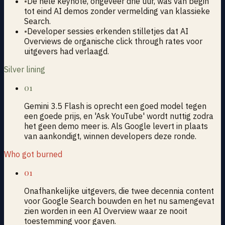
•
De hele keynote, ongeveer drie uur, was van begin
tot eind AI demos zonder vermelding van klassieke
Search.
•
Developer sessies erkenden stilletjes dat AI
Overviews de organische click through rates voor
uitgevers had verlaagd.
Silver lining
01
Gemini 3.5 Flash is oprecht een goed model tegen
een goede prijs, en 'Ask YouTube' wordt nuttig zodra
het geen demo meer is. Als Google levert in plaats
van aankondigt, winnen developers deze ronde.
Who got burned
01
Onafhankelijke uitgevers, die twee decennia content
voor Google Search bouwden en het nu samengevat
zien worden in een AI Overview waar ze nooit
toestemming voor gaven.