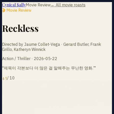
Cynical Sally
Movie Review
← All movie roasts
🎬 Movie Review
Reckless
Directed by Jaume Collet-Vega · Gerard Butler, Frank
Grillo, Katheryn Winnick
Action / Thriller · 2026-05-22
“
제목이 각본보다 더 많은 걸 말해주는 무난한 영화.
”
4.5
/
10