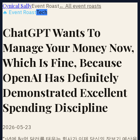
Cynical Sally
Event Roast
← All event roasts
🔥 Event Roast
Tech
ChatGPT Wants To
Manage Your Money Now,
Which Is Fine, Because
OpenAI Has Definitely
Demonstrated Excellent
Spending Discipline
2026-05-23
“
1년에 80억 달러를 태우는 회사가 이제 당신의 장보기 예산을