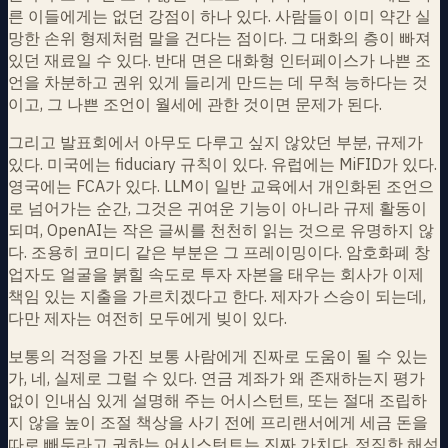
른 이들에게는 없던 강점이 하나 있다. 사람들이 이미 약간 실
망한 손위 형제처럼 말을 건다는 점이다. 그 대화의 층이 빠져
있던 재료일 수 있다. 반대 면은 대화형 인터페이스가 나쁜 조
언을 차분하고 권위 있게 들리게 만드는 데 무척 능하다는 것
이고, 그 나쁜 조언이 월세에 관한 것이면 문제가 된다.
그리고 발표회에서 아무도 다루고 싶지 않았던 부분, 규제가
있다. 미국에는 fiduciary 규칙이 있다. 유럽에는 MiFID가 있다.
영국에는 FCA가 있다. LLM이 일반 교육에서 개인화된 조언으
로 넘어가는 순간, 그것은 귀여운 기능이 아니라 규제 활동이
되며, OpenAI는 작은 글씨를 천천히 읽는 것으로 유명하지 않
다. 조용히 코미디 같은 부분은 그 프레이밍이다. 암호화폐 창
업자도 얼굴을 붉힐 속도로 투자 자본을 태우는 회사가 이제
책임 있는 지출을 가르치겠다고 한다. 제자가 스승이 되는데,
다만 제자는 여전히 모두에게 빚이 있다.
보통의 걱정을 가진 보통 사람에게 진짜로 도움이 될 수 있는
가, 네, 실제로 그럴 수 있다. 연금 계좌가 왜 존재하는지 평가
없이 인내심 있게 설명해 주는 어시스턴트, 또는 절대 조립하
지 않을 높이 조절 책상을 사기 전에 프리랜서에게 세금 돈을
따로 빼두라고 권하는 어시스턴트는 진짜 가치다. 정직한 해석