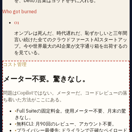
を、Dellの営業はヨットを手に入れる。
Who got burned
01
オンプレは死んだ、時代遅れだ、恥ずかしいと三年間
言い続けた全てのクラウドファーストAIスタートアッ
プ。今や世界最大のAI企業が文字通り箱を出荷するの
を見ている。
コスト管理
メーター不要。驚きなし。
問題はCopilotではない。メーターだ。コードレビューの落
ち着いた方法がここにある。
•
Full Suiteの固定料金。使用メーター不要、月末の驚
きなし。
•
無料CLI: 月90回のレビュー、アカウント不要。
•
プライバシー最優先: ドライランで正確なペイロード