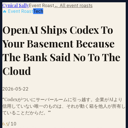
Cynical Sally
Event Roast
← All event roasts
🔥 Event Roast
Tech
OpenAI Ships Codex To
Your Basement Because
The Bank Said No To The
Cloud
2026-05-22
“
Codexがついにサーバールームに引っ越す。企業がAIより
信用していない唯一のものは、それが動く箱を他人が所有し
ていることだからだ。
”
6.5
/
10