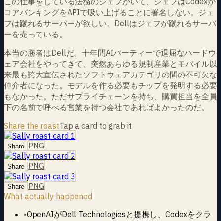
この仕事をしている法務のジェフがいて、ジェフはCodexが
コアバンキングをAPIで吸い上げることに署名しない。ジェ
フは蹴れるサーバーが欲しい。Dellはジェフが蹴れるサーバ
ーを売っている。
本当の勝者はDellだ。十年間AIパーティーで退屈なハードウ
ェア会社をやってきて、突然あらゆる規制産業とモバイル以
来最も誇大宣伝されたソフトウェアカテゴリの間の不可欠な
仲介者になった。モデルを作る必要もチップを発明する必要
もなかった。ただサプライチェーンを持ち、購買担当を全員
下の名前で呼べる営業を持つ会社であればよかったのだ。
Share the roast
Tap a card to grab it
PNG
Share
PNG
Share
PNG
Share
What actually happened
•
OpenAIがDell Technologiesと提携し、Codexをクラ