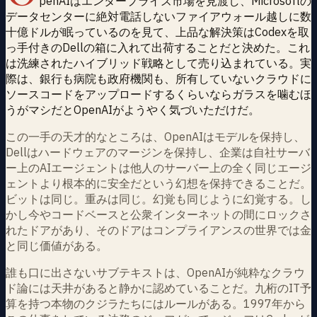
penAIはエンタープライズ市場を見渡し、Microsoftの
データセンターに絶対電話しないファイアウォール越しに数
十億ドルが眠っているのを見て、上品な解決策はCodexを取
っ手付きのDellの箱に入れて出荷することだと決めた。これ
は洗練されたハイブリッド戦略として売り込まれている。実
際は、銀行も病院も政府機関も、所有していないクラウドに
ソースコードをアップロードするくらいならガラスを噛むほ
うがマシだとOpenAIがようやく気づいただけだ。
この一手の天才的なところは、OpenAIはモデルを保持し、
Dellはハードウェアのマージンを保持し、企業は自社サーバ
ー上のAIエージェントは他人のサーバー上の全く同じエージ
ェントより根本的に安全だという幻想を保持できることだ。
ビットは同じ。重みは同じ。幻覚も同じように幻覚する。し
かし今やコードベースと公衆インターネットの間にロックさ
れたドアがあり、そのドアはコンプライアンスの世界では金
と同じ価値がある。
誰も口に出さないサブテキストは、OpenAIが純粋なクラウ
ド論には天井があると静かに認めていることだ。九桁のIT予
算を持つ本物のクジラたちにはルールがある。1997年から