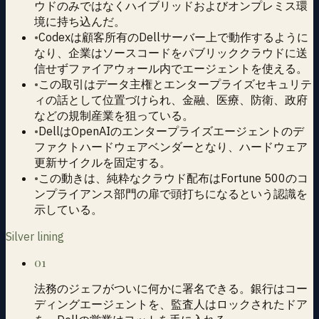
ウドのみではなくハイブリッドおよびオンプレミス環
境に持ち込んだ。
•
Codexは顧客所有のDellサーバー上で動作するように
なり、企業はソースコードをパブリッククラウドに送
信せずファイアウォール内でエージェントを使える。
•
この取引はデータ主権とエンタープライズセキュリテ
ィの話として位置づけられ、金融、医療、防衛、政府
などの規制産業を狙っている。
•
DellはOpenAIのエンタープライズエージェントのデ
ファクトハードウェアベンダーとなり、ハードウェア
更新サイクルを固定する。
•
この動きは、純粋なクラウド配布はFortune 500のコ
ンプライアンス部門の扉で頭打ちになるという認識を
示している。
Silver lining
01
法務のジェフがついに何かに署名できる。銀行はコー
ディングエージェントを、監査人はロックされたドア