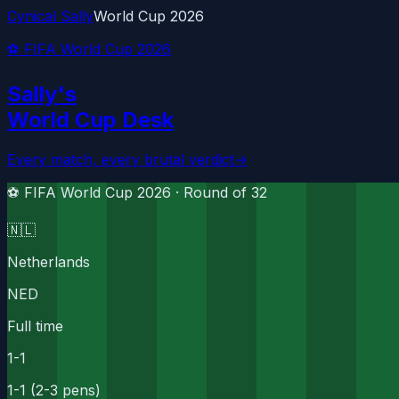
Cynical Sally
World Cup 2026
⚽ FIFA World Cup 2026
Sally's
World Cup Desk
Every match, every brutal verdict
→
⚽ FIFA World Cup 2026 ·
Round of 32
🇳🇱
Netherlands
NED
Full time
1
-
1
1-1 (2-3 pens)