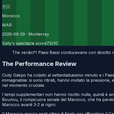
🇲🇦
Morocco
MAR
2026-06-29
· Monterrey
Sally's spectacle score
7.5
/10
The verdict
“
I Paesi Bassi conducevano con diciotto 
The Performance Review
Cody Gakpo ha colpito al settantaduesimo minuto e i Paesi B
immaginabile: si sono ritirati, hanno invitato la pressione
nel momento cruciale.
I tempi supplementari non hanno risolto nulla, quindi è and
Bounou, il rompicuore seriale del Marocco, che ha parato 
Marocco avanti 3-2 ai rigori.
Il Marocco marcia negli ottavi di finale per affrontare il C