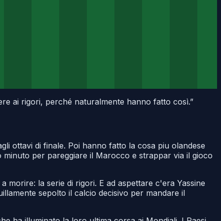
e ai rigori, perché naturalmente hanno fatto così.
”
li ottavi di finale. Poi hanno fatto la cosa piu olandese
o minuto per pareggiare il Marocco e strappar via il gioco
 morire: la serie di rigori. E ad aspettare c'era Yassine
lamente sepolto il calcio decisivo per mandare il
he ha illuminato la loro ultima corsa ai Mondiali. I Paesi