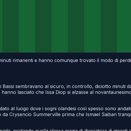
minuti rimanenti e hanno comunque trovato il modo di perder
assi sembravano al sicuro, in controllo, diciotto minuti dag
, e hanno lasciato che Issa Diop si alzasse al novantaunesim
ato al luogo dove i sogni olandesi così spesso sono andati a
da Crysencio Summerville prima che Ismael Saibari tranquil
anada, portando quella stessa magia di divoratore di giganti c