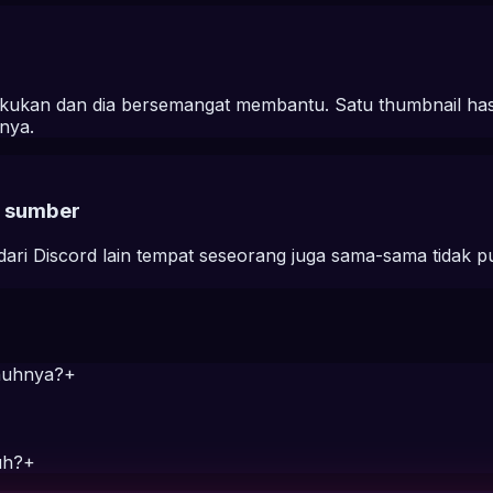
kukan dan dia bersemangat membantu. Satu thumbnail hasi
nya.
a sumber
dari Discord lain tempat seseorang juga sama-sama tidak 
enuhnya?
+
uh?
+