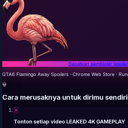
Dapatkan pemblokir spoiler
GTA6 Flamingo Away Spoilers
·
Chrome Web Store
·
Runs
💀
Cara merusaknya untuk dirimu sendiri
✗
Tonton setiap video LEAKED 4K GAMEPLAY