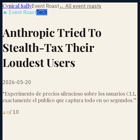
Cynical Sally
Event Roast
← All event roasts
🔥 Event Roast
Tech
Anthropic Tried To
Stealth-Tax Their
Loudest Users
2026-05-20
“
Experimento de precios silencioso sobre los usuarios CLI,
exactamente el publico que captura todo en 90 segundos.
”
4.0
/
10