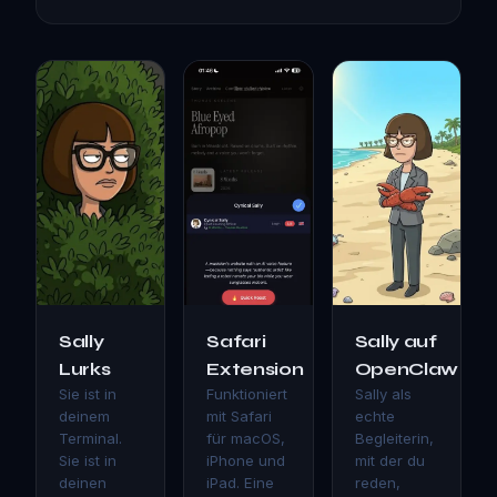
Sally
Safari
Sally auf
Lurks
Extension
OpenClaw
Sie ist in
Funktioniert
Sally als
deinem
mit Safari
echte
Terminal.
für macOS,
Begleiterin,
Sie ist in
iPhone und
mit der du
deinen
iPad. Eine
reden,