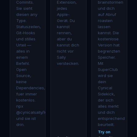
Commits.
Extension,
brainstormen
Sie sieht
jedes
und dich
diesen any
Apple-
auf Abruf
Type.
Gerät. Du
roasten
Statuszeilen,
kannst
lassen
Git-Hooks
rennen,
kannst. Die
und stilles
aber du
kostenlose
Urteil —
kannst dich
Version hat
alles in
nicht vor
begrenzten
einem
Sally
Speicher.
Befehl.
verstecken.
Mit
Open
SuperClub
Source,
wird sie
keine
dein
Dependencies,
Cynical
fuer immer
Sidekick,
kostenlos.
der sich
npx
alles merkt
@cynicalsally/lurks
und dich
und sie ist
entsprechend
drin.
beurteilt.
Try on