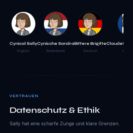
Cynical Sally
Cynische Sandra
Bittere Brigitte
Claudette 
English
Nederlands
Deutsch
Franç
VERTRAUEN
Datenschutz & Ethik
Sally hat eine scharfe Zunge und klare Grenzen.