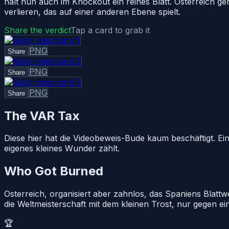
hält nun auch im Knockout ein reines Blatt. Osterreich g
verlieren, das auf einer anderen Ebene spielt.
Share the verdict
Tap a card to grab it
PNG
Share
PNG
Share
PNG
Share
The VAR Tax
Diese hier hat die Videobeweis-Bude kaum beschäftigt. E
eigenes kleines Wunder zählt.
Who Got Burned
Osterreich, organisiert aber zahnlos, das Spaniens Blat
die Weltmeisterschaft mit dem kleinen Trost, nur gegen e
🏆